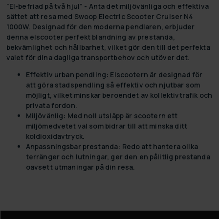
”El-befriad på två hjul” - Anta det miljövänliga och effektiva
sättet att resa med Swoop Electric Scooter Cruiser N4
1000W. Designad för den moderna pendlaren, erbjuder
denna elscooter perfekt blandning av prestanda,
bekvämlighet och hållbarhet, vilket gör den till det perfekta
valet för dina dagliga transportbehov och utöver det.
Effektiv urban pendling:
Elscootern är designad för
att göra stadspendling så effektiv och njutbar som
möjligt, vilket minskar beroendet av kollektivtrafik och
privata fordon.
Miljövänlig:
Med noll utsläpp är scootern ett
miljömedvetet val som bidrar till att minska ditt
koldioxidavtryck.
Anpassningsbar prestanda:
Redo att hantera olika
terränger och lutningar, ger den en pålitlig prestanda
oavsett utmaningar på din resa.