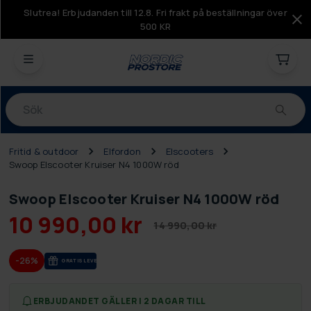
Slutrea! Erbjudanden till 12.8. Fri frakt på beställningar över
500 KR
Produkter
Fritid & outdoor
Elfordon
Elscooters
Swoop Elscooter Kruiser N4 1000W röd
Swoop Elscooter Kruiser N4 1000W röd
10 990,00 kr
14 990,00 kr
-26%
GRA­TIS LE­VE­RANS
ERBJUDANDET GÄLLER I 2 DAGAR TILL