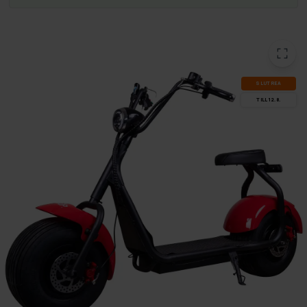
SLUT­REA
TILL 12.8.