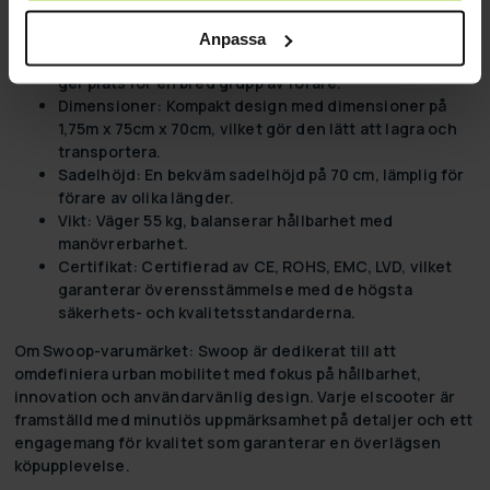
erbjuder stabilitet och smidig hantering på olika
underlag.
Anpassa
Lastkapacitet:
Stöder en maximal last av 200 kg, vilket
ger plats för en bred grupp av förare.
Dimensioner:
Kompakt design med dimensioner på
1,75m x 75cm x 70cm, vilket gör den lätt att lagra och
transportera.
Sadelhöjd:
En bekväm sadelhöjd på 70 cm, lämplig för
förare av olika längder.
Vikt:
Väger 55 kg, balanserar hållbarhet med
manövrerbarhet.
Certifikat:
Certifierad av CE, ROHS, EMC, LVD, vilket
garanterar överensstämmelse med de högsta
säkerhets- och kvalitetsstandarderna.
Om Swoop-varumärket:
Swoop är dedikerat till att
omdefiniera urban mobilitet med fokus på hållbarhet,
innovation och användarvänlig design. Varje elscooter är
framställd med minutiös uppmärksamhet på detaljer och ett
engagemang för kvalitet som garanterar en överlägsen
köpupplevelse.