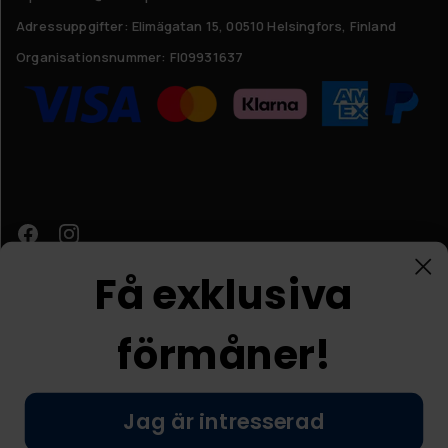
Adressuppgifter:
Elimägatan 15, 00510 Helsingfors, Finland
Organisationsnummer:
FI09931637
Få exklusiva
förmåner!
Kundtjänst
Jag är intresserad
© Nordic Prostore 2026
Allmänna villkor