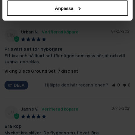
Anpassa
07-27-2021
Urban N.
UN
Prisvärt set för nybörjare
Ett bra och hållbart set för någon som nyss börjat och vill 
kunna utvecklas.
Viking Discs Ground Set, 7 disc set
Hjälpte den här recensionen?
0
0
DELA
07-16-2021
Janne V.
JV
Bra köp
Mycket bra skivor. De flyger som utlovat. Bra 