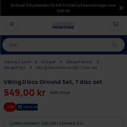
Slutrea! Erbjudanden till 9.8. Fri frakt på beställningar över
500 KR
Produkter
Träning & sport
Discgolf
Discgolf discar
Discgolf Set
Viking Discs Ground Set, 7 disc set
Viking Discs Ground Set, 7 disc set
549,00 kr
620,00 kr
-11%
GRA­TIS LE­VE­RANS
ERBJUDANDET GÄLLER I 2 DAGAR TILL