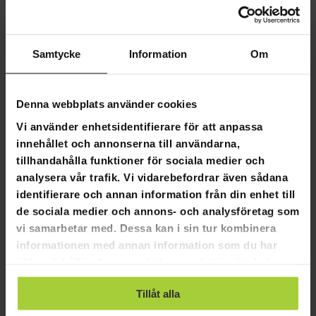
- Viking Discs Ground Thunder God Thor
Samtycke
Information
Om
4,7
Baserat på 3 recensioner
Denna webbplats använder cookies
Vi använder enhetsidentifierare för att anpassa
2
innehållet och annonserna till användarna,
1
tillhandahålla funktioner för sociala medier och
0
analysera vår trafik. Vi vidarebefordrar även sådana
0
identifierare och annan information från din enhet till
0
de sociala medier och annons- och analysföretag som
vi samarbetar med. Dessa kan i sin tur kombinera
SKRIV EN RECENSION
informationen med annan information som du har
tillhandahållit eller som de har samlat in när du har
STÄLL EN FRÅGA
använt deras tjänster.
Tillåt alla
Recensioner
Frågor