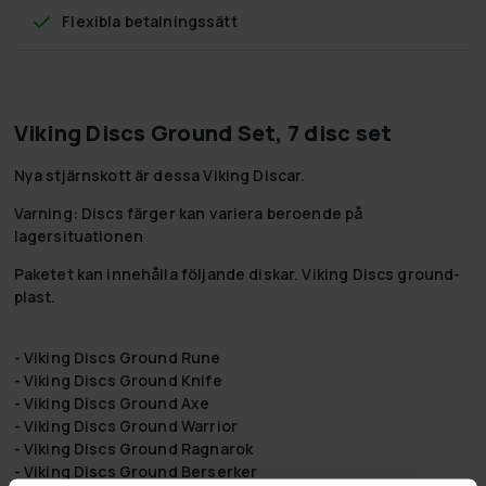
Flexibla betalningssätt
Viking Discs Ground Set, 7 disc set
Nya stjärnskott är dessa Viking Discar.
Varning: Discs färger kan variera beroende på
lagersituationen
Paketet kan innehålla följande diskar. Viking Discs ground-
plast.
- Viking Discs Ground Rune
- Viking Discs Ground Knife
- Viking Discs Ground Axe
- Viking Discs Ground Warrior
- Viking Discs Ground Ragnarok
- Viking Discs Ground Berserker