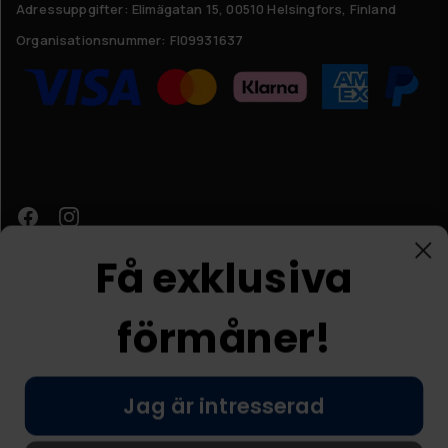
Adressuppgifter:
Elimägatan 15, 00510 Helsingfors, Finland
Organisationsnummer:
FI09931637
Få exklusiva
förmåner!
Kundtjänst
Jag är intresserad
© Nordic Prostore 2026
Allmänna villkor