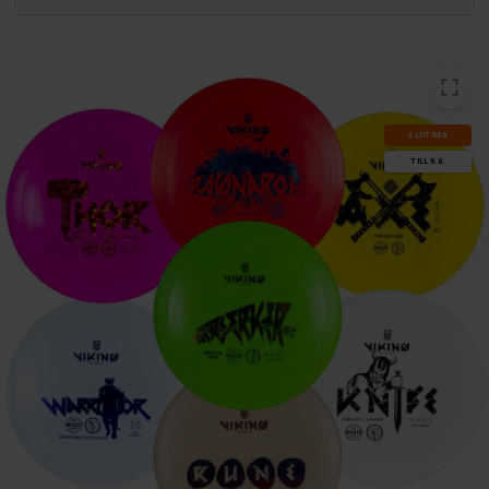
SLUT­REA
TILL 9.8.