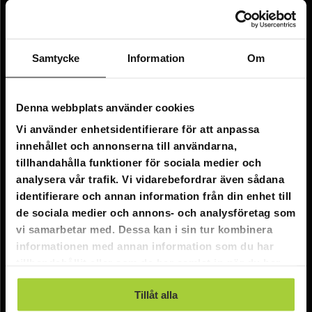
Information
Företagsinformation
Samtycke
Information
Om
Om oss
Denna webbplats använder cookies
Kundtjänst
Vi använder enhetsidentifierare för att anpassa
FAQ - Vanliga frågor
innehållet och annonserna till användarna,
tillhandahålla funktioner för sociala medier och
Leverans
analysera vår trafik. Vi vidarebefordrar även sådana
Returer
identifierare och annan information från din enhet till
de sociala medier och annons- och analysföretag som
Reklamationer
vi samarbetar med. Dessa kan i sin tur kombinera
Kontakta oss
informationen med annan information som du har
tillhandahållit eller som de har samlat in när du har
Online kundtjänst:
använt deras tjänster.
Tillåt alla
E-post: info@nordicprostore.se