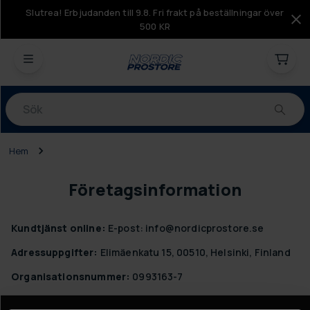
Slutrea! Erbjudanden till 9.8. Fri frakt på beställningar över
500 KR
Produkter
Hem
Företagsinformation
Kundtjänst online:
E-post: info@nordicprostore.se
Adressuppgifter:
Elimäenkatu 15, 00510, Helsinki, Finland
Organisationsnummer:
0993163-7