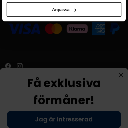
Adressuppgifter:
Elimägatan 15, 00510 Helsingfors, Finland
Anpassa
Organisationsnummer:
FI09931637
Få exklusiva
förmåner!
Kundtjänst
Jag är intresserad
© Nordic Prostore 2026
Allmänna villkor