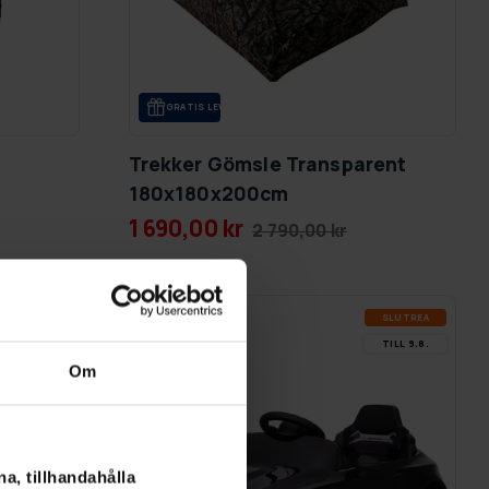
GRA­TIS LE­VE­RANS
Trekker Gömsle Transparent
180x180x200cm
1 690,00 kr
2 790,00 kr
SLUT­REA
SLUT­REA
-28%
TILL 9.8.
TILL 9.8.
Om
a, tillhandahålla