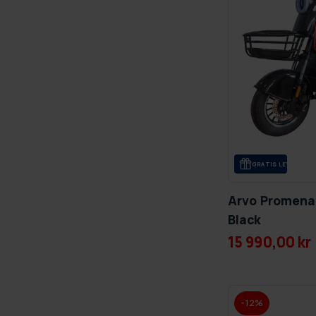
GRA­TIS LE­VE­RANS
Arvo Promena
Black
15 990,00 kr
-12%