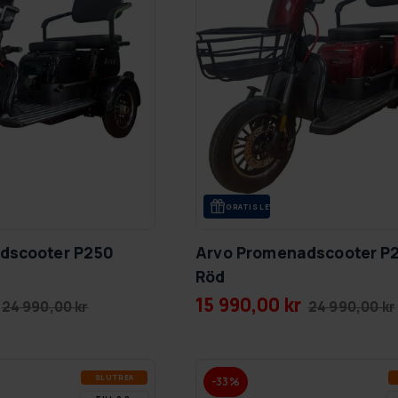
GRA­TIS LE­VE­RANS
dscooter P250
Arvo Promenadscooter P
Röd
15 990,00 kr
24 990,00 kr
24 990,00 kr
SLUT­REA
-33%