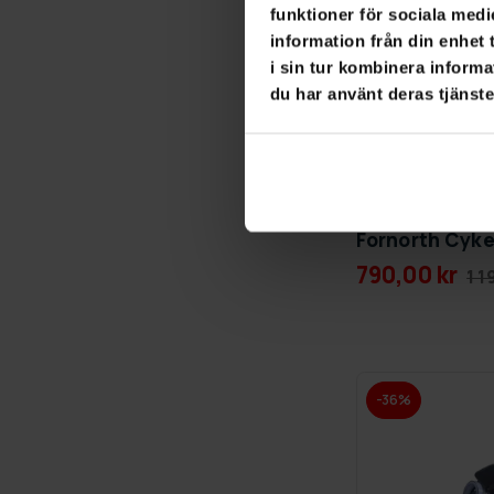
funktioner för sociala medi
information från din enhet
i sin tur kombinera informa
du har använt deras tjänste
GRA­TIS LE­VE­RANS
Fornorth Cykel
790,00 kr
1 1
-36%