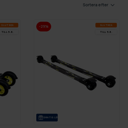
Sortera efter
SLUT­REA
SLUT­REA
-29%
TILL 9.8.
TILL 9.8.
GRA­TIS LE­VE­RANS