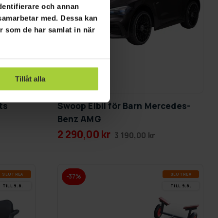
dentifierare och annan
i samarbetar med. Dessa kan
er som de har samlat in när
Tillåt alla
GRA­TIS LE­VE­RANS
ts
Swoop Elbil för Barn Mercedes-
Benz AMG
2 290,00 kr
3 190,00 kr
SLUT­REA
SLUT­REA
-37%
TILL 9.8.
TILL 9.8.