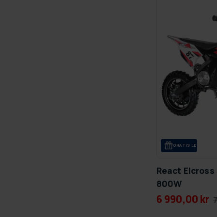
GRA­TIS LE­VE­RANS
React Elcross 
800W
6 990,00 kr