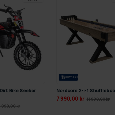
TILL 9.8.
GRA­TIS LE­VE­RANS
Dirt Bike Seeker
Nordcore 2-i-1 Shuffleboa
7 990,00 kr
11 990,00 kr
7 990,00 kr