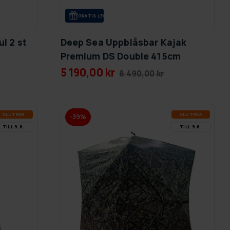
GRA­TIS LE­VE­RANS
l 2 st
Deep Sea Uppblåsbar Kajak
Premium DS Double 415cm
5 190,00 kr
8 490,00 kr
SLUT­REA
SLUT­REA
-39%
TILL 9.8.
TILL 9.8.