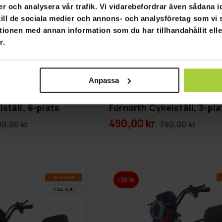
er och analysera vår trafik. Vi vidarebefordrar även sådana i
 till de sociala medier och annons- och analysföretag som v
tionen med annan information som du har tillhandahållit ell
r.
Anpassa
ställ, 6-plats
Fornorth Cykelställ, 3-pla
490,00 kr
90,00 kr
790,00 kr
SLUT­REA
-36%
TILL 9.8.