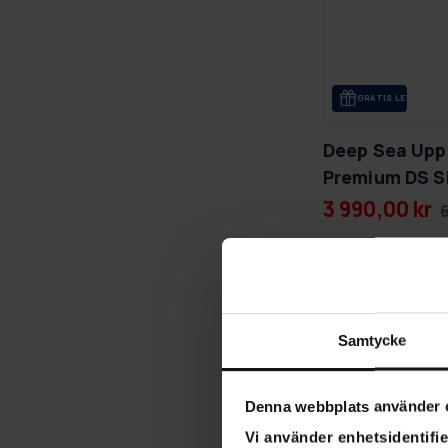
GRA­TIS LE­VE­RANS
Deep Sea Upp
Premium DS S
3 990,00 kr
-33%
Samtycke
Denna webbplats använder 
Vi använder enhetsidentifie