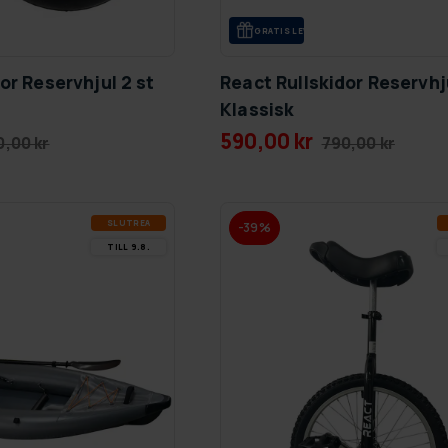
GRA­TIS LE­VE­RANS
or Reservhjul 2 st
React Rullskidor Reservhju
Klassisk
590,00 kr
0,00 kr
790,00 kr
SLUT­REA
-39%
TILL 9.8.