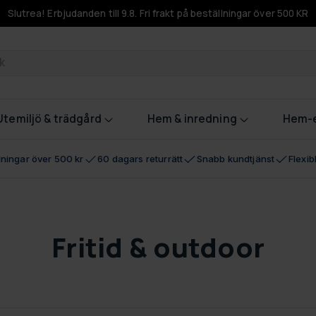
Slutrea! Erbjudanden till 9.8. Fri frakt på beställningar över 500 KR
odukter
Utemiljö & trädgård
Hem & inredning
Hem-e
llningar över 500 kr
60 dagars returrätt
Snabb kundtjänst
Flexi
Fritid & outdoor