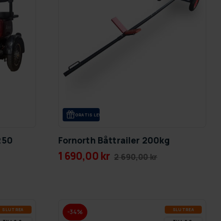
GRA­TIS LE­VE­RANS
250
Fornorth Båttrailer 200kg
1 690,00 kr
2 690,00 kr
SLUT­REA
SLUT­REA
-34%