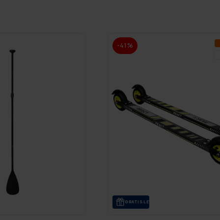
-41%
GRA­TIS LE­VE­RANS