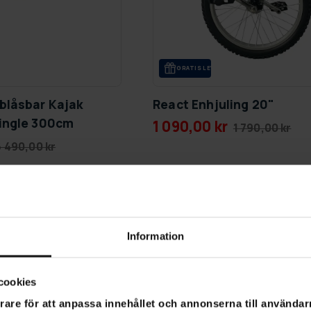
GRA­TIS LE­VE­RANS
blåsbar Kajak
React Enhjuling 20"
ingle 300cm
1 090,00 kr
1 790,00 kr
6 490,00 kr
SLUT­REA
-37%
TILL 9.8.
Information
cookies
rare för att anpassa innehållet och annonserna till användarn