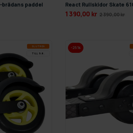
-brädans paddel
React Rullskidor Skate 
1 390,00 kr
2 390,00 kr
SLUT­REA
-25%
TILL 9.8.