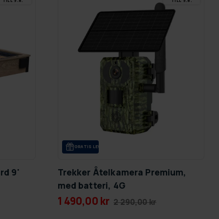
TILL 9.8.
TILL 9.8.
GRA­TIS LE­VE­RANS
rd 9'
Trekker Åtelkamera Premium,
med batteri, 4G
1 490,00 kr
2 290,00 kr