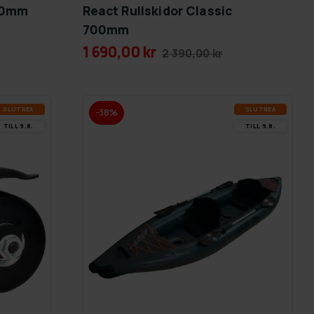
610mm
React Rullskidor Classic
700mm
1 690,00 kr
2 390,00 kr
SLUT­REA
SLUT­REA
-38%
TILL 9.8.
TILL 9.8.