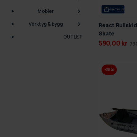
GRA­TIS LE­VE­RANS
Möbler
Verktyg & bygg
React Rullskid
Skate
OUTLET
590,00 kr
79
-38%