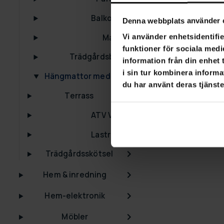
Lykke hängma
Balkongset
Denna webbplats använder 
999,00 kr
1 7
Vi använder enhetsidentifie
Markiser
funktioner för sociala medi
Trädgårdsbänkar
information från din enhet
i sin tur kombinera informa
Hängmattor med Stativ
du har använt deras tjänste
Terrass
ATV Vagnar
Lastramper
Trädgårdsskötsel
Hem & inredning
Hem-elektronik
Möbler