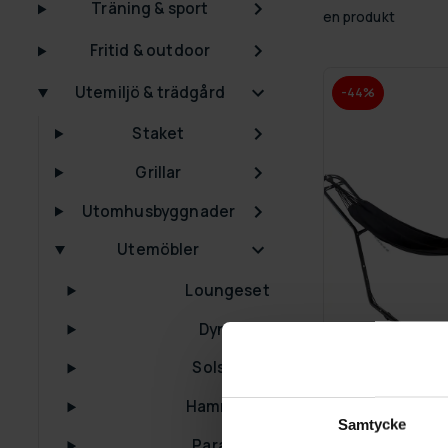
Träning & sport
en produkt
Fritid & outdoor
Utemiljö & trädgård
-44%
Staket
Grillar
Utomhusbyggnader
Utemöbler
Loungeset
Dynboxar
Solsängar
Hammocks
GRA­TIS LE­VE­RANS
Samtycke
Parasoller