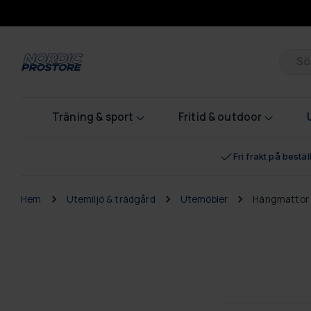
Pr
Träning & sport
Fritid & outdoor
Fri frakt på bestä
Hem
Utemiljö & trädgård
Utemöbler
Hängmattor 