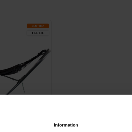
SLUT­REA
TILL 9.8.
Information