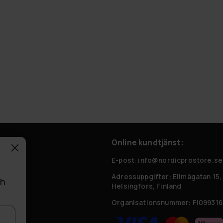
Online kundtjänst:
 frågor
E-post: info@nordicprostore.se
Adressuppgifter:
Elimägatan 15,
ch
Helsingfors, Finland
Organisationsnummer:
FI099316
r