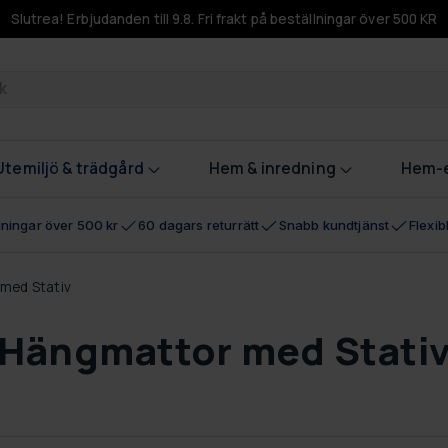
Slutrea! Erbjudanden till 9.8. Fri frakt på beställningar över 500 KR
odukter
Utemiljö & trädgård
Hem & inredning
Hem-e
llningar över 500 kr
60 dagars returrätt
Snabb kundtjänst
Flexi
med Stativ
Hängmattor med Stati