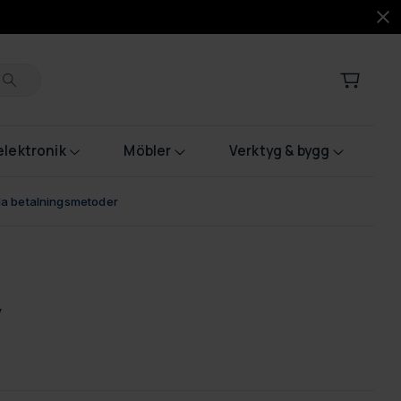
lektronik
Möbler
Verktyg & bygg
bla betalningsmetoder
v