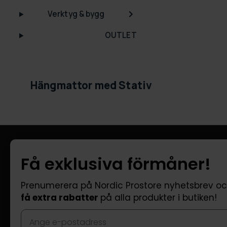
Verktyg & bygg
OUTLET
Hängmattor med Stativ
Information
Kundtjänst
Få exklusiva förmåner!
Företagsinformation
FAQ - Vanliga
Om oss
Leverans
Prenumerera på Nordic Prostore nyhetsbrev o
få extra rabatter
på alla produkter i butiken!
Returer
Reklamatione