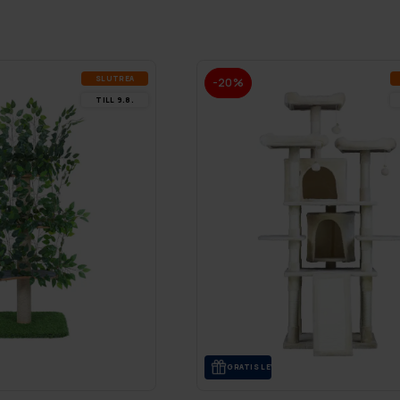
SLUT­REA
-20%
TILL 9.8.
GRA­TIS LE­VE­RANS