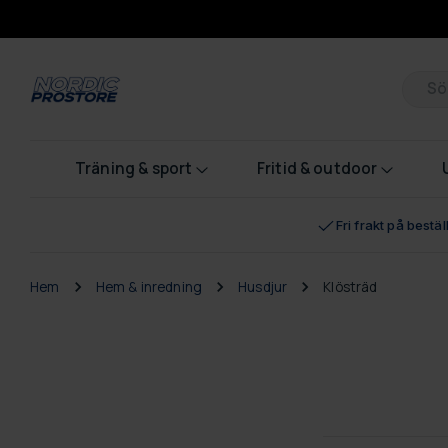
Pr
Träning & sport
Fritid & outdoor
Fri frakt på bestä
Hem
Hem & inredning
Husdjur
Klösträd