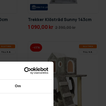
GRA­TIS LE­VE­RANS
30cm
Trekker Klösträd Sunny 143cm
1 090,00 kr
2 390,00 kr
SLUT­REA
SLUT­REA
-45%
TILL 9.8.
TILL 9.8.
Om