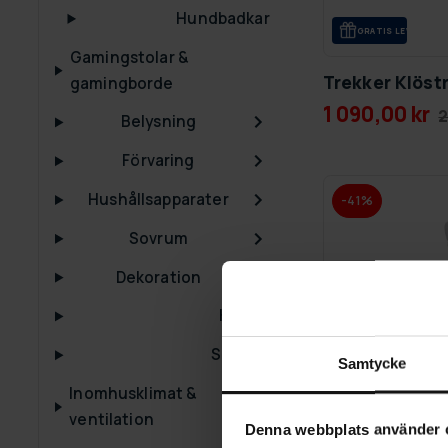
Hundbadkar
GRA­TIS LE­VE­RANS
Gamingstolar &
Trekker Klös
gamingborde
1 090,00 kr
2
Belysning
Förvaring
Hushållsapparater
-41%
Sovrum
Dekoration
Kranar
Speglar
Samtycke
Inomhusklimat &
ventilation
Denna webbplats använder 