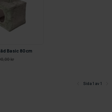
räd Basic 80cm
90,00 kr
Sida 1 av 1