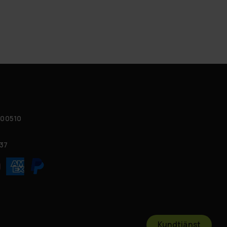
 00510
37
Kundtjänst