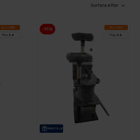
Sortera efter
SLUT­REA
SLUT­REA
-55%
TILL 9.8.
TILL 9.8.
GRA­TIS LE­VE­RANS