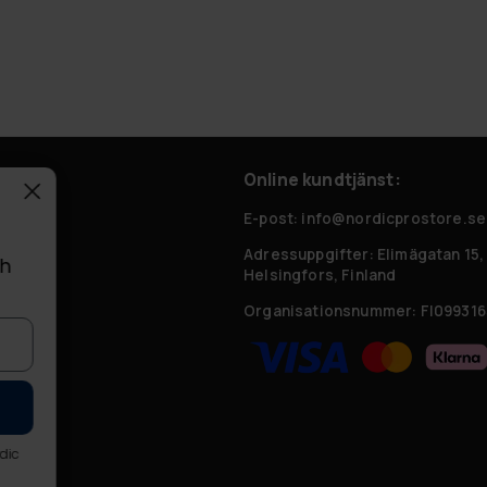
Online kundtjänst:
 frågor
E-post: info@nordicprostore.se
Adressuppgifter:
Elimägatan 15,
ch
Helsingfors, Finland
Organisationsnummer:
FI099316
r
rdic
y