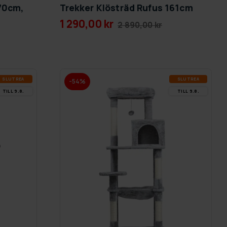
170cm,
Trekker Klösträd Rufus 161cm
1 290,00 kr
2 890,00 kr
SLUT­REA
SLUT­REA
-54%
TILL 9.8.
TILL 9.8.