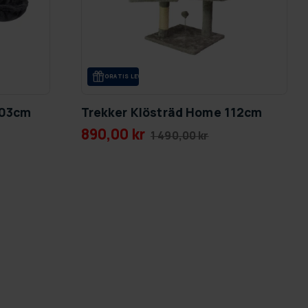
GRA­TIS LE­VE­RANS
103cm
Trekker Klösträd Home 112cm
890,00 kr
1 490,00 kr