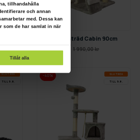
a, tillhandahålla
dentifierare och annan
i samarbetar med. Dessa kan
GRA­TIS LE­VE­RANS
er som de har samlat in när
170cm
Trekker Klösträd Cabin 90cm
1 090,00 kr
1 990,00 kr
Tillåt alla
SLUT­REA
SLUT­REA
-40%
TILL 9.8.
TILL 9.8.