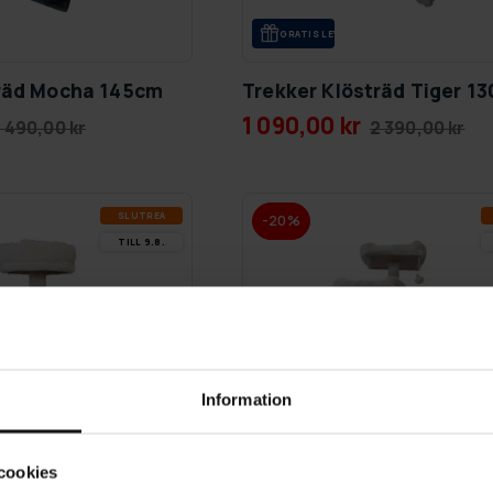
GRA­TIS LE­VE­RANS
träd Mocha 145cm
Trekker Klösträd Tiger 1
1 090,00 kr
 490,00 kr
2 390,00 kr
SLUT­REA
-20%
TILL 9.8.
Information
cookies