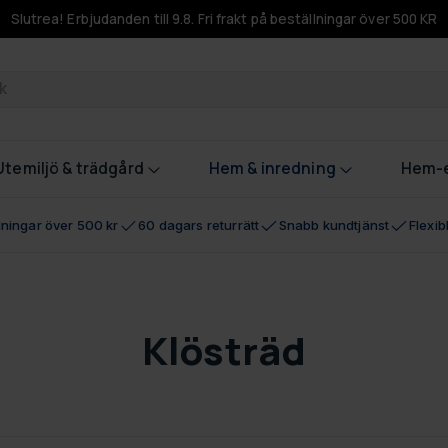
Slutrea! Erbjudanden till 9.8. Fri frakt på beställningar över 500 KR
odukter
Utemiljö & trädgård
Hem & inredning
Hem-e
llningar över 500 kr
60 dagars returrätt
Snabb kundtjänst
Flexi
Klösträd