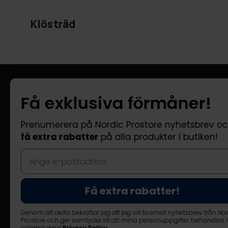
Klösträd
Information
Kundtjänst
Få exklusiva förmåner!
Företagsinformation
FAQ - Vanliga
Om oss
Leverans
Prenumerera på Nordic Prostore nyhetsbrev o
få extra rabatter
på alla produkter i butiken!
Returer
Reklamatione
Kontakta oss
Få extra rabatter!
Genom att delta bekräftar jag att jag vill ta emot nyhetsbrev från No
Prostore och ger samtycke till att mina personuppgifter behandlas i
© Nordic Prostore 2026
Allmänna villkor
Integritetspolic
enlighet med
Privacy Policy
.