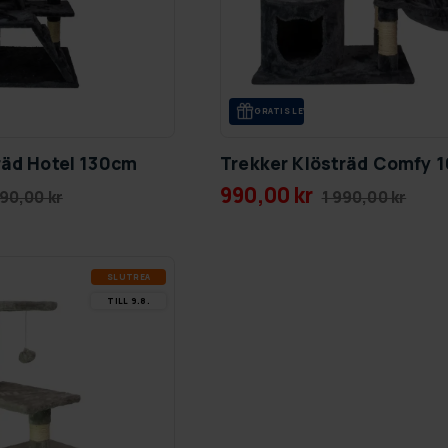
GRA­TIS LE­VE­RANS
räd Hotel 130cm
Trekker Klösträd Comfy 
990,00 kr
90,00 kr
1 990,00 kr
SLUT­REA
TILL 9.8.