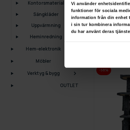
Kontorsmaterial
Vi använder enhetsidentifie
funktioner för sociala medi
Sängkläder
information från din enhet
GRA­TIS LE­VE­RANS
i sin tur kombinera informa
Uppvärmning
du har använt deras tjänste
Trekker Klöst
Heminredning
1 390,00 kr
2
Hem-elektronik
Möbler
-58%
Verktyg & bygg
OUTLET