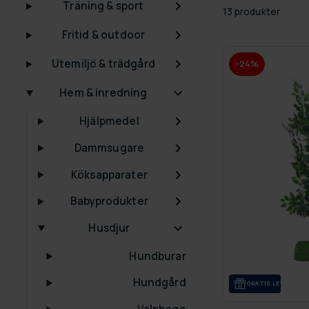
Träning & sport
13 produkter
Fritid & outdoor
Utemiljö & trädgård
-24%
Hem & inredning
Hjälpmedel
Dammsugare
Köksapparater
Babyprodukter
Husdjur
Hundburar
Hundgård
GRA­TIS LE­VE­RANS