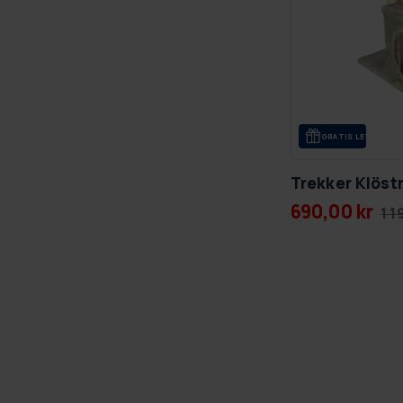
GRA­TIS LE­VE­RANS
Trekker Klöst
690,00 kr
1 1