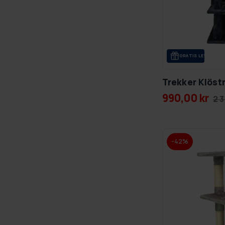
GRA­TIS LE­VE­RANS
Trekker Klöst
990,00 kr
2 3
-42%