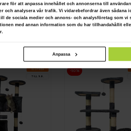
rare för att anpassa innehållet och annonserna till användarn
er och analysera vår trafik. Vi vidarebefordrar även sådana i
 till de sociala medier och annons- och analysföretag som v
GRA­TIS LE­VE­RANS
tionen med annan information som du har tillhandahållit ell
r.
räd Gracie 141cm
Trekker Klösträd Tower 
2 390,00 kr
 390,00 kr
2 990,00 kr
Anpassa
SLUT­REA
-50%
TILL 9.8.