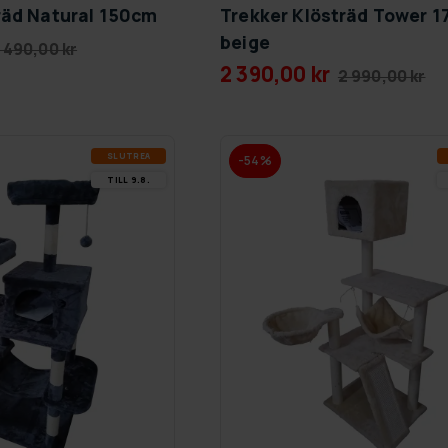
räd Natural 150cm
Trekker Klösträd Tower 
beige
 490,00 kr
2 390,00 kr
2 990,00 kr
SLUT­REA
-54%
TILL 9.8.