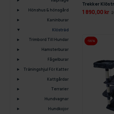
Valphage
Trekker Klöst
Hönshus & hönsgård
1 890,00 kr
2
Kaninburar
Klösträd
Trimbord Till Hundar
-56%
Hamsterburar
Fågelburar
Träningshjul För Katter
Kattgårdar
Terrarier
Hundvagnar
Hundkojor