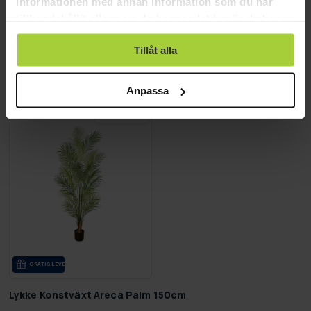
informationen med annan information som du har
tillhandahållit eller som de har samlat in när du har
Lykke Konstväxt Peace Lily 105cm
Lykke Konstväxt Bird of Para
använt deras tjänster.
Tillåt alla
690,00 kr
1 090,00 kr
1 290,00 kr
1 590,00 kr
Anpassa
SLUT­REA
-43%
TILL 9.8.
GRA­TIS LE­VE­RANS
Lykke Konstväxt Areca Palm 150cm