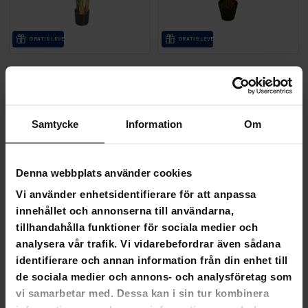
GRA­TIS LE­VE­RANS
GRA­TIS LE­VE­RANS
Lykke Konstväxt Banana Tree 170cm
Lykke Konstväxt Fan Palm 10
1 390,00 kr
590,00 kr
1 590,00 kr
1 190,00 kr
Samtycke
Information
Om
SLUT­REA
SLUT­REA
-46%
-31%
TILL 9.8.
TILL 9.8.
Denna webbplats använder cookies
Vi använder enhetsidentifierare för att anpassa
innehållet och annonserna till användarna,
tillhandahålla funktioner för sociala medier och
analysera vår trafik. Vi vidarebefordrar även sådana
identifierare och annan information från din enhet till
de sociala medier och annons- och analysföretag som
vi samarbetar med. Dessa kan i sin tur kombinera
GRA­TIS LE­VE­RANS
GRA­TIS LE­VE­RANS