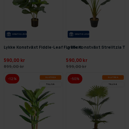
GRA­TIS LE­VE­RANS
GRA­TIS LE­VE­RANS
Lykke Konstväxt Fiddle-Leaf Fig 85cm
Lykke Konstväxt Strelitzia T
590,00 kr
590,00 kr
899,00 kr
999,00 kr
SLUT­REA
SLUT­REA
-12%
-50%
TILL 9.8.
TILL 9.8.