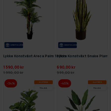
GRA­TIS LE­VE­RANS
GRA­TIS LE­VE­RANS
Lykke Konstväxt Areca Palm 180cm
Lykke Konstväxt Snake Plant
1 590,00 kr
690,00 kr
1 990,00 kr
999,00 kr
SLUT­REA
SLUT­REA
-34%
-40%
TILL 9.8.
TILL 9.8.