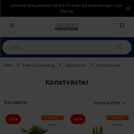
Slutrea! Erbjudanden till 9.8. Fri frakt på beställningar över
500 KR
Produkter
Hem
Hem & inredning
Dekoration
Konstväxter
Konstväxter
9 produkter
Sortera efter
SLUT­REA
SLUT­REA
-20%
-30%
TILL 9.8.
TILL 9.8.