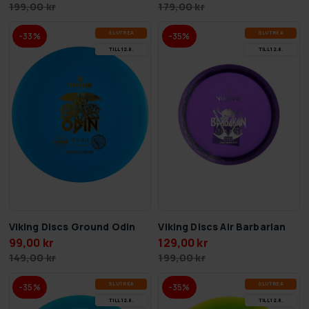
179,00 kr
199,00 kr
SLUT­REA
SLUT­REA
-33%
-35%
TILL 12.8.
TILL 12.8.
Viking Discs Ground Odin
Viking Discs Air Barbarian
99,00 kr
129,00 kr
149,00 kr
199,00 kr
SLUT­REA
SLUT­REA
-35%
-35%
TILL 12.8.
TILL 12.8.