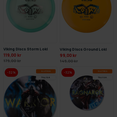
Viking Discs Storm Loki
Viking Discs Ground Loki
119,00 kr
99,00 kr
179,00 kr
149,00 kr
SLUT­REA
SLUT­REA
-32%
-32%
TILL 12.8.
TILL 12.8.