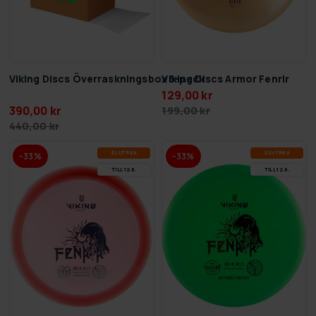
Viking Discs Överraskningsbox 5-pack
Viking Discs Armor Fenrir
129,00 kr
390,00 kr
199,00 kr
440,00 kr
SLUT­REA
SLUT­REA
-33%
-33%
TILL 12.8.
TILL 12.8.