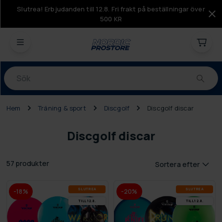
Slutrea! Erbjudanden till 12.8. Fri frakt på beställningar över
500 KR
Produkter
Hem
Träning & sport
Discgolf
Discgolf discar
Discgolf discar
57 produkter
Sortera efter
SLUT­REA
SLUT­REA
-18%
-20%
TILL 12.8.
TILL 12.8.