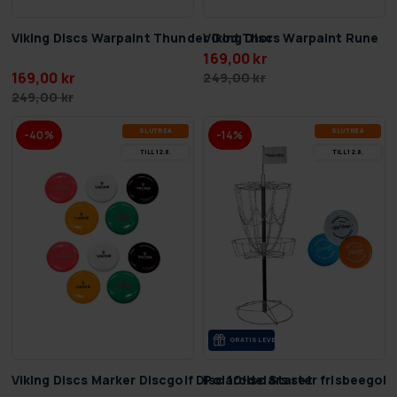
Viking Discs Warpaint Thunder God Thor
Viking Discs Warpaint Rune
169,00 kr
169,00 kr
249,00 kr
249,00 kr
SLUT­REA
SLUT­REA
-40%
-14%
TILL 12.8.
TILL 12.8.
GRA­TIS LE­VE­RANS
Viking Discs Marker Discgolf Disc 10-delars set
Polardisc Starter frisbeegolf