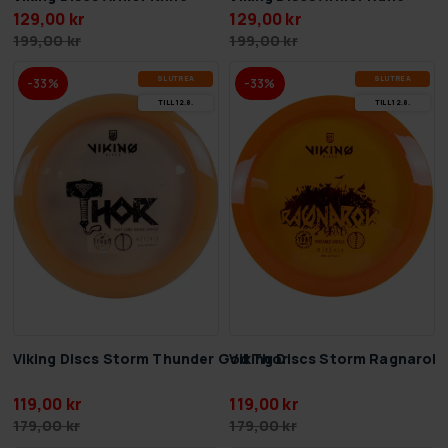
129,00 kr
129,00 kr
199,00 kr
199,00 kr
SLUT­REA
SLUT­REA
-33%
-33%
TILL 12.8.
TILL 12.8.
Viking Discs Storm Thunder God Thor
Viking Discs Storm Ragnarok
119,00 kr
119,00 kr
179,00 kr
179,00 kr