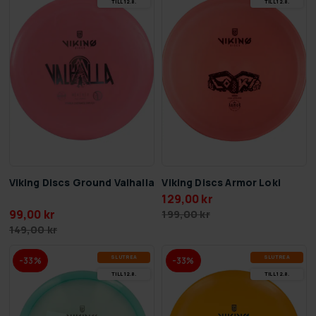
TILL 12.8.
TILL 12.8.
Viking Discs Ground Valhalla
Viking Discs Armor Loki
129,00 kr
99,00 kr
199,00 kr
149,00 kr
SLUT­REA
SLUT­REA
-33%
-33%
TILL 12.8.
TILL 12.8.