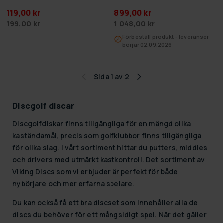
119,00 kr
899,00 kr
199,00 kr
1 048,00 kr
Förbeställ produkt - leveranser
börjar 02.09.2026
Sida 1 av 2
Discgolf discar
Discgolfdiskar finns tillgängliga för en mängd olika
kaständamål, precis som golfklubbor finns tillgängliga
för olika slag. I vårt sortiment hittar du putters, middles
och drivers med utmärkt kastkontroll. Det sortiment av
Viking Discs som vi erbjuder är perfekt för både
nybörjare och mer erfarna spelare.
Du kan också få ett bra discset som innehåller alla de
discs du behöver för ett mångsidigt spel. När det gäller