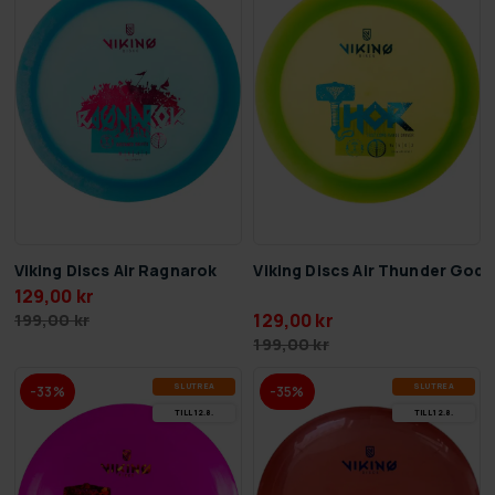
Viking Discs Air Ragnarok
Viking Discs Air Thunder God 
129,00 kr
129,00 kr
199,00 kr
199,00 kr
SLUT­REA
SLUT­REA
-33%
-35%
TILL 12.8.
TILL 12.8.