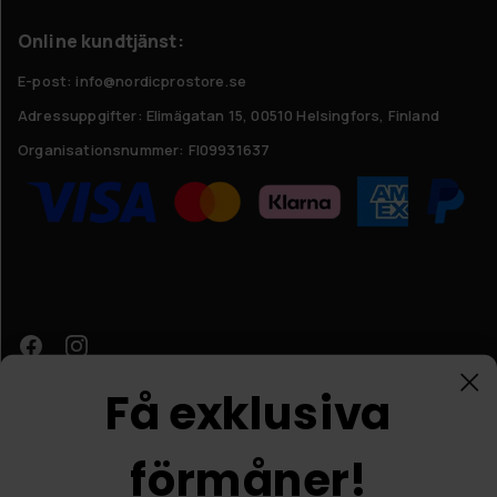
Online kundtjänst:
E-post: info@nordicprostore.se
Adressuppgifter:
Elimägatan 15, 00510 Helsingfors, Finland
Organisationsnummer:
FI09931637
Få exklusiva
förmåner!
Kundtjänst