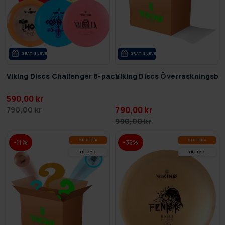
GRA­TIS LE­VE­RANS
GRA­TIS LE­VE­RANS
Viking Discs Challenger 8-pack
Viking Discs Överraskningsbox
590,00 kr
790,00 kr
790,00 kr
990,00 kr
SLUT­REA
SLUT­REA
-11%
-35%
TILL 12.8.
TILL 12.8.