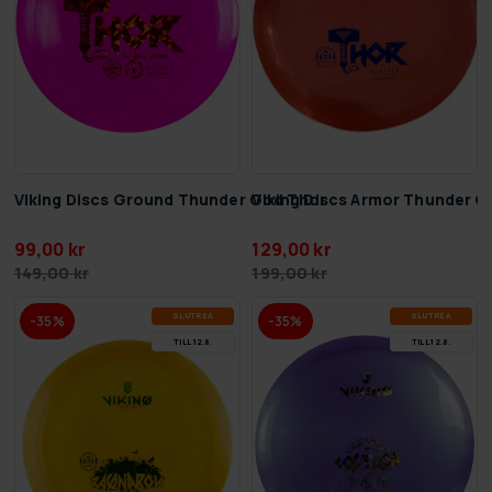
Viking Discs Ground Thunder God Thor
Viking Discs Armor Thunder 
99,00 kr
129,00 kr
149,00 kr
199,00 kr
SLUT­REA
SLUT­REA
-35%
-35%
TILL 12.8.
TILL 12.8.