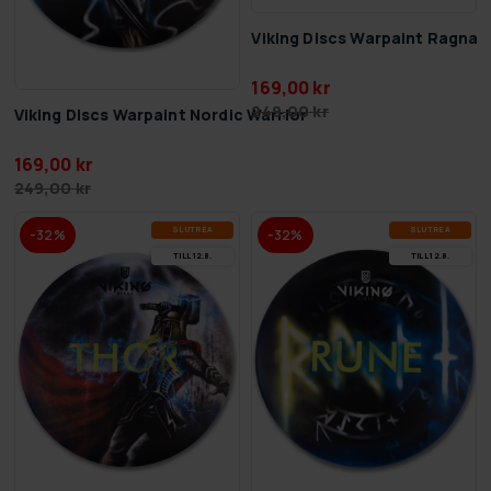
Viking Discs Warpaint Ragnar
169,00 kr
249,00 kr
Viking Discs Warpaint Nordic Warrior
169,00 kr
249,00 kr
SLUT­REA
SLUT­REA
-32%
-32%
TILL 12.8.
TILL 12.8.