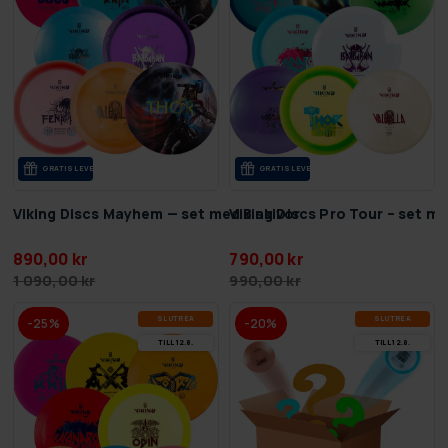
GRA­TIS LE­VE­RANS
GRA­TIS LE­VE­RANS
Viking Discs Mayhem — set med 8 skivor
Viking Discs Pro Tour – set me
890,00 kr
790,00 kr
1 090,00 kr
990,00 kr
SLUT­REA
SLUT­REA
-25%
-20%
TILL 12.8.
TILL 12.8.