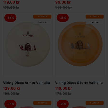
119,00 kr
99,00 kr
179,00 kr
149,00 kr
SLUT­REA
SLUT­REA
-35%
-33%
TILL 12.8.
TILL 12.8.
Viking Discs Storm Valhalla
Viking Discs Armor Valhalla
119,00 kr
129,00 kr
179,00 kr
199,00 kr
SLUT­REA
SLUT­REA
-33%
-35%