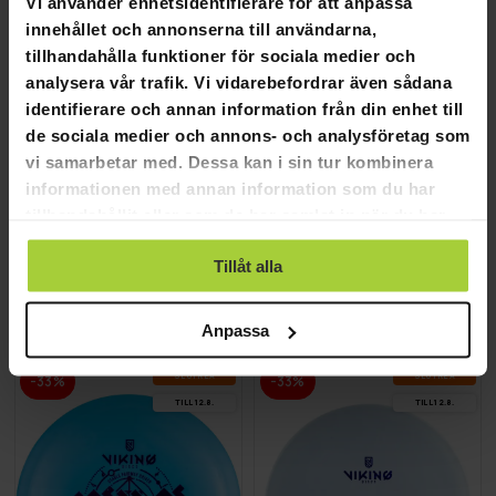
Vi använder enhetsidentifierare för att anpassa
innehållet och annonserna till användarna,
tillhandahålla funktioner för sociala medier och
analysera vår trafik. Vi vidarebefordrar även sådana
identifierare och annan information från din enhet till
de sociala medier och annons- och analysföretag som
vi samarbetar med. Dessa kan i sin tur kombinera
informationen med annan information som du har
tillhandahållit eller som de har samlat in när du har
använt deras tjänster.
Viking Discs Storm Rune
Viking Discs Ground Ragnaro
Tillåt alla
119,00 kr
99,00 kr
179,00 kr
Anpassa
149,00 kr
SLUT­REA
SLUT­REA
-33%
-33%
TILL 12.8.
TILL 12.8.