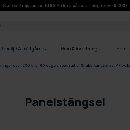
Slutrea! Erbjudanden till 9.8. Fri frakt på beställningar över 500 KR
odukter
Utemiljö & trädgård
Hem & inredning
Hem-e
llningar över 500 kr
60 dagars returrätt
Snabb kundtjänst
Flexi
Panelstängsel