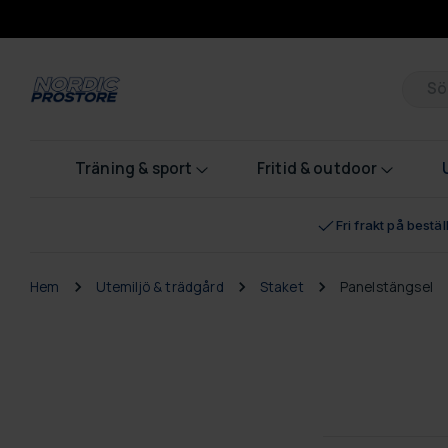
Pr
Träning & sport
Fritid & outdoor
Fri frakt på bestä
Hem
Utemiljö & trädgård
Staket
Panelstängsel