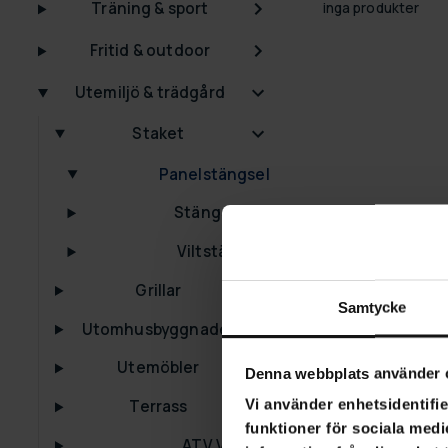
Träning & sport
inga produkter
Fritid & outdoor
Utemiljö & trädgård
Staket
Panelstängsel
Stängselnät
Viltstängsel
Grillar
Samtycke
Utomhusbyggnader
Utemöbler
Denna webbplats använder 
Vi använder enhetsidentifie
Terrass
funktioner för sociala medi
ATV Vagnar