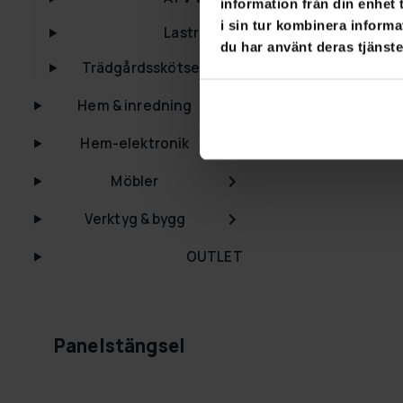
information från din enhet
i sin tur kombinera informa
Lastramper
du har använt deras tjänste
Trädgårdsskötsel
Hem & inredning
Hem-elektronik
Möbler
Verktyg & bygg
OUTLET
Panelstängsel