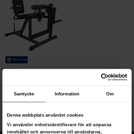
GRA­TIS LE­VE­RANS
React Benspark/Bencurl Maskin 100
3 190,00 kr
4 490,00 kr
Samtycke
Information
Om
Sida 1 av 1
Denna webbplats använder cookies
Vi använder enhetsidentifierare för att anpassa
Benspark- & Lårcurlmaskiner
innehållet och annonserna till användarna,