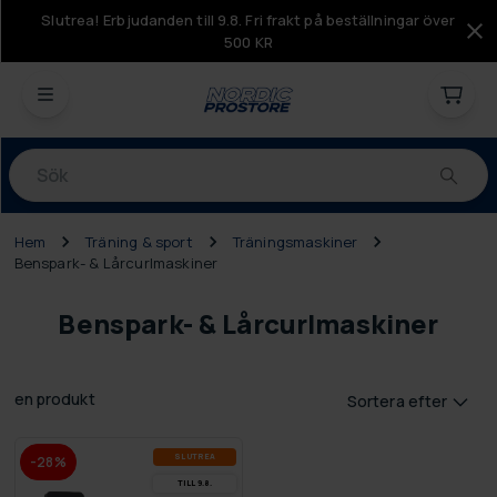
Slutrea! Erbjudanden till 9.8. Fri frakt på beställningar över
500 KR
Produkter
Hem
Träning & sport
Träningsmaskiner
Benspark- & Lårcurlmaskiner
Benspark- & Lårcurlmaskiner
en produkt
Sortera efter
SLUT­REA
-28%
TILL 9.8.