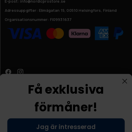
E-post: info@nordicprostore.se
Adressuppgifter:
Elimägatan 15, 00510 Helsingfors, Finland
Organisationsnummer:
FI09931637
Få exklusiva
förmåner!
Kundtjänst
Jag är intresserad
© Nordic Prostore 2026