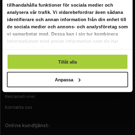
tillhandahålla funktioner för sociala medier och
Information
analysera vår trafik. Vi vidarebefordrar även sådana
identifierare och annan information från din enhet till
Företagsinformation
de sociala medier och annons- och analysföretag som
vi samarbetar med. Dessa kan i sin tur kombinera
Om oss
informationen med annan information som du har
tillhandahållit eller som de har samlat in när du har
Kundtjänst
använt deras tjänster.
Tillåt alla
FAQ - Vanliga frågor
Leverans
Anpassa
Returer
Reklamationer
Kontakta oss
Online kundtjänst: