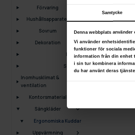
Lykke Ergonom
Förvaring
Samtycke
990,00 kr
Hushållsapparater
Sovrum
Denna webbplats använder 
Vi använder enhetsidentifie
Dekoration
funktioner för sociala medi
Kranar
information från din enhet
i sin tur kombinera informa
Speglar
du har använt deras tjänste
Inomhusklimat &
ventilation
Kontorsmaterial
Sängkläder
Ergonomiska Kuddar
Uppvärmning