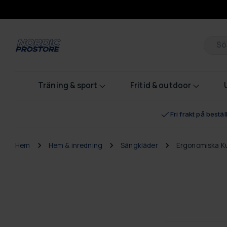
Pr
Träning & sport
Fritid & outdoor
Fri frakt på bestä
Hem
Hem & inredning
Sängkläder
Ergonomiska K