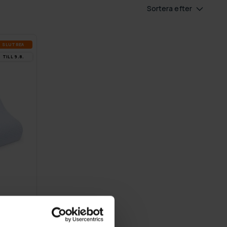
Sortera efter
SLUT­REA
TILL 9.8.