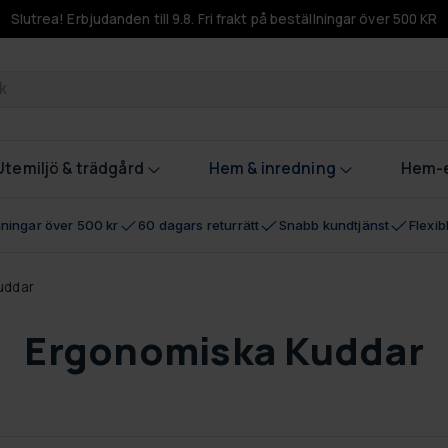
Slutrea! Erbjudanden till 9.8. Fri frakt på beställningar över 500 KR
odukter
Utemiljö & trädgård
Hem & inredning
Hem-e
llningar över 500 kr
60 dagars returrätt
Snabb kundtjänst
Flexi
uddar
Ergonomiska Kuddar