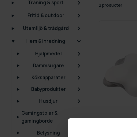
Träning & sport
2 produkter
Fritid & outdoor
Utemiljö & trädgård
Hem & inredning
Hjälpmedel
Dammsugare
Köksapparater
Babyprodukter
Husdjur
Gamingstolar &
gamingborde
GRA­TIS LE­VE­RANS
Belysning