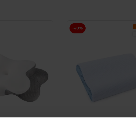
-40%
GRA­TIS LE­VE­RANS