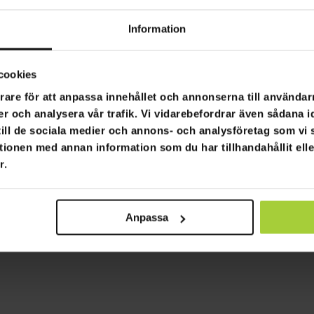
isk Kudde Polar
Lykke Ergonomisk Kudde 
Information
590,00 kr
990,00 kr
cookies
rare för att anpassa innehållet och annonserna till användarn
Sida 1 av 1
er och analysera vår trafik. Vi vidarebefordrar även sådana i
 till de sociala medier och annons- och analysföretag som v
tionen med annan information som du har tillhandahållit ell
r.
Anpassa