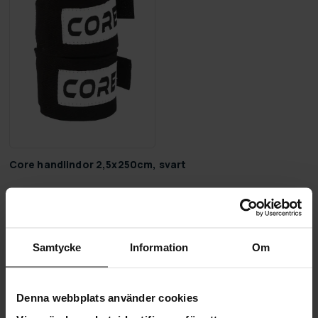
Core handlindor 2,5x250cm, svart
139,00 kr
Sida 1 av 1
Samtycke
Information
Om
Övriga boxningsutrustning
Denna webbplats använder cookies
hos oss hittar du allt för boxning. På denna sida hittar