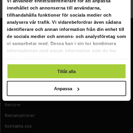
Vi använder enhetsidentifierare för att anpassa
du bland annat tandskydd, handlindor, hjälmar,
innehållet och annonserna till användarna,
pressjärn och mycket annat.
tillhandahålla funktioner för sociala medier och
analysera vår trafik. Vi vidarebefordrar även sådana
identifierare och annan information från din enhet till
Information
de sociala medier och annons- och analysföretag som
vi samarbetar med. Dessa kan i sin tur kombinera
Företagsinformation
informationen med annan information som du har
Om oss
tillhandahållit eller som de har samlat in när du har
använt deras tjänster.
Tillåt alla
Kundtjänst
FAQ - Vanliga frågor
Anpassa
Leverans
Returer
Reklamationer
Kontakta oss