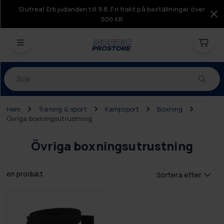
Slutrea! Erbjudanden till 9.8. Fri frakt på beställningar över
500 KR
Produkter
Hem
Träning & sport
Kampsport
Boxning
Övriga boxningsutrustning
Övriga boxningsutrustning
en produkt
Sortera efter