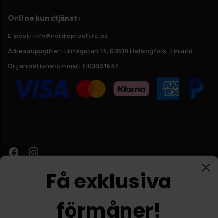
Online kundtjänst:
E-post: info@nordicprostore.se
Adressuppgifter:
Elimägatan 15, 00510 Helsingfors, Finland
Organisationsnummer:
FI09931637
Få exklusiva
förmåner!
Kundtjänst