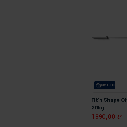
GRA­TIS LE­VE­RANS
Fit'n Shape O
20kg
1 990,00 kr