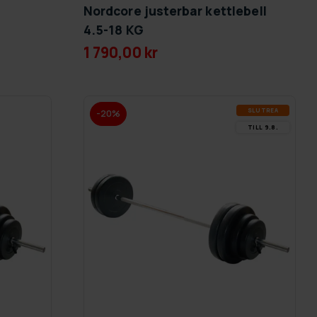
Nordcore justerbar kettlebell
4.5-18 KG
1 790,00 kr
SLUT­REA
-20%
TILL 9.8.