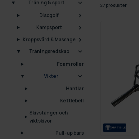
Träning & sport
27 produkter
Discgolf
Kampsport
Kroppsvård & Massage
Träningsredskap
Foam roller
Vikter
Hantlar
Kettlebell
Skivstänger och
viktskivor
GRA­TIS LE­VE­RANS
Pull-up bars