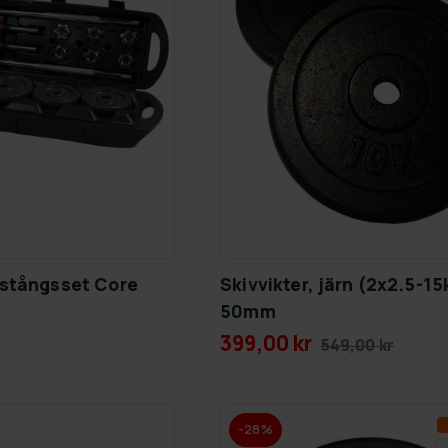
vstångsset Core
Skivvikter, järn (2x2.5-15
50mm
399,00 kr
549,00 kr
-28%