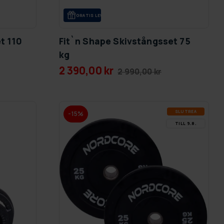
GRA­TIS LE­VE­RANS
t 110
Fit`n Shape Skivstångsset 75
kg
2 390,00 kr
2 990,00 kr
SLUT­REA
-15%
TILL 9.8.