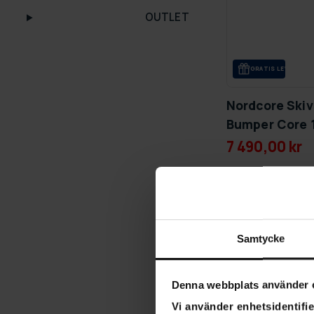
OUTLET
GRA­TIS LE­VE­RANS
Nordcore Ski
Bumper Core 
7 490,00 kr
Samtycke
Denna webbplats använder 
Vi använder enhetsidentifie