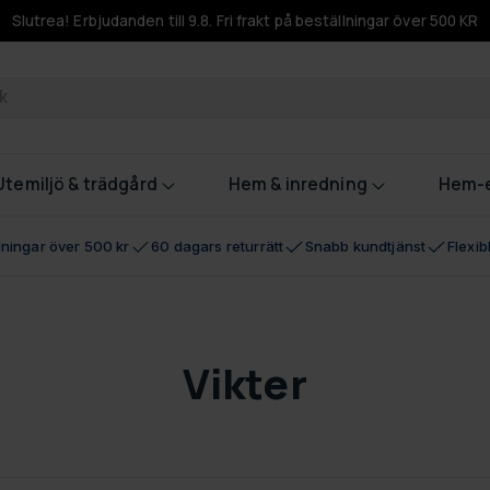
Slutrea! Erbjudanden till 9.8. Fri frakt på beställningar över 500 KR
odukter
Utemiljö & trädgård
Hem & inredning
Hem-e
llningar över 500 kr
60 dagars returrätt
Snabb kundtjänst
Flexi
Vikter