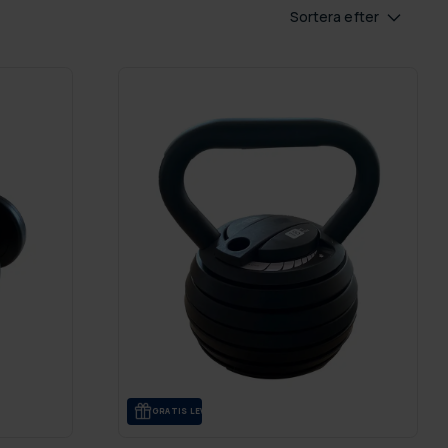
Sortera efter
GRA­TIS LE­VE­RANS