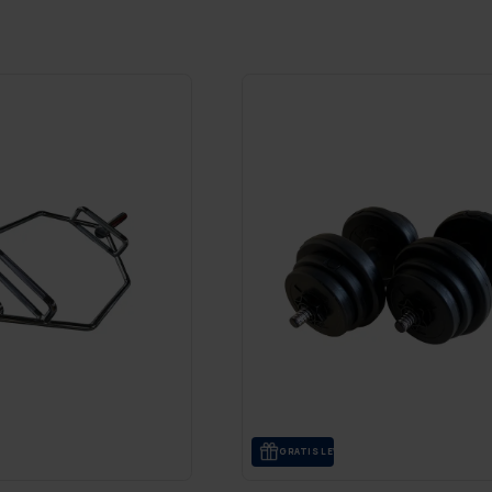
GRA­TIS LE­VE­RANS