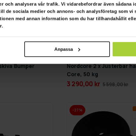
er och analysera vår trafik. Vi vidarebefordrar även sådana i
 till de sociala medier och annons- och analysföretag som v
tionen med annan information som du har tillhandahållit ell
r.
Anpassa
GRA­TIS LE­VE­RANS
skiva Bumper
Nordcore 2 x Justerbar ha
Core, 50 kg
3 290,00 kr
5 598,00 kr
-27%