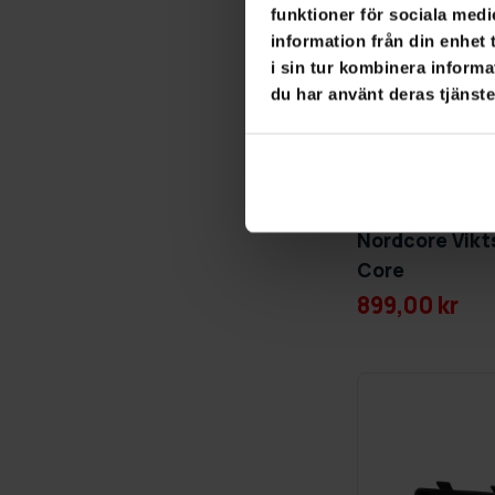
funktioner för sociala medi
information från din enhet
i sin tur kombinera informa
du har använt deras tjänste
GRA­TIS LE­VE­RANS
Nordcore Vikt
Core
899,00 kr