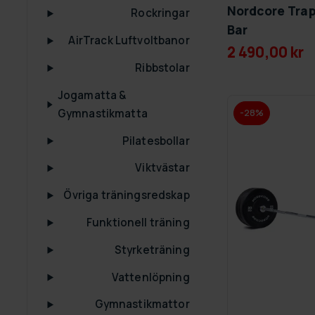
Nordcore Trap
Rockringar
Bar
AirTrack Luftvoltbanor
2 490,00 kr
Ribbstolar
Jogamatta &
Gymnastikmatta
-28%
Pilatesbollar
Viktvästar
Övriga träningsredskap
Funktionell träning
Styrketräning
Vattenlöpning
Gymnastikmattor