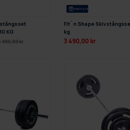
GRA­TIS LE­VE­RANS
vstångsset
Fit`n Shape Skivstångsse
80 KG
kg
3 490,00 kr
6 990,00 kr