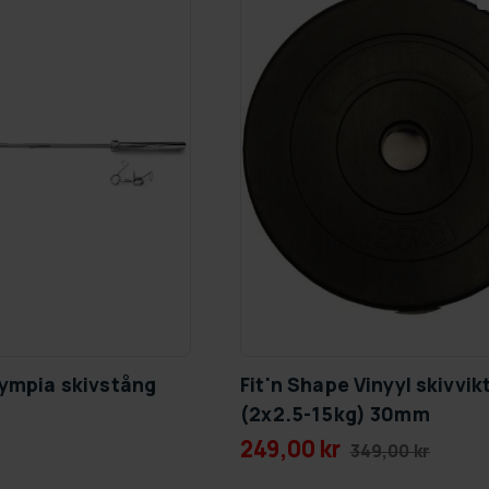
lympia skivstång
Fit'n Shape Vinyyl skivvik
(2x2.5-15kg) 30mm
249,00 kr
349,00 kr