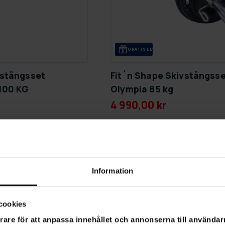
GRA­TIS LE­VE­RANS
vstångsset
Fit`n Shape Skivstångss
100 KG
Olympia 85 kg
4 990,00 kr
-41%
Information
cookies
rare för att anpassa innehållet och annonserna till användarn