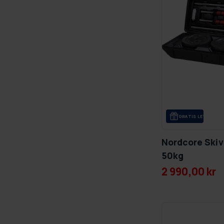
GRA­TIS LE­VE­RANS
Nordcore Ski
50kg
2 990,00 kr