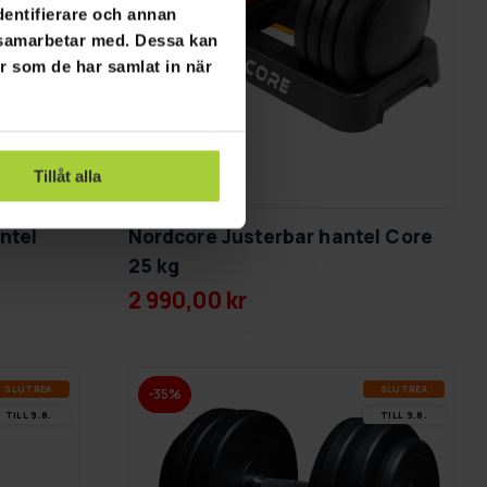
dentifierare och annan
i samarbetar med. Dessa kan
er som de har samlat in när
Tillåt alla
GRA­TIS LE­VE­RANS
ntel
Nordcore Justerbar hantel Core
25 kg
2 990,00 kr
SLUT­REA
SLUT­REA
-35%
TILL 9.8.
TILL 9.8.