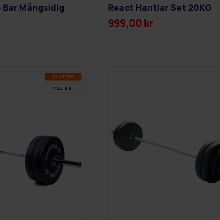
 Bar Mångsidig
React Hantlar Set 20KG
999,00 kr
SLUT­REA
TILL 9.8.