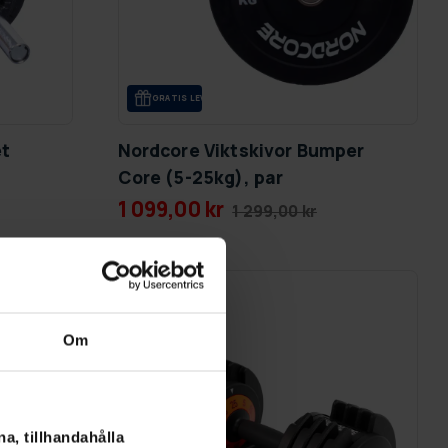
GRA­TIS LE­VE­RANS
et
Nordcore Viktskivor Bumper
Core (5-25kg), par
1 099,00 kr
1 299,00 kr
SLUT­REA
TILL 9.8.
Om
a, tillhandahålla