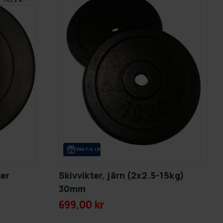
TILL 9.8.
GRA­TIS LE­VE­RANS
ter
Skivvikter, järn (2x2.5-15kg)
30mm
699,00 kr