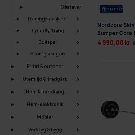
Gåstavar
GRA­TIS LE­VE­RANS
Träningsmaskiner
Nordcore Ski
Tyngdlyftning
Bumper Core 
4 990,00 kr
Bollspel
Sportglasögon
Fritid & outdoor
Utemiljö & trädgård
Hem & inredning
Hem-elektronik
Möbler
Verktyg & bygg