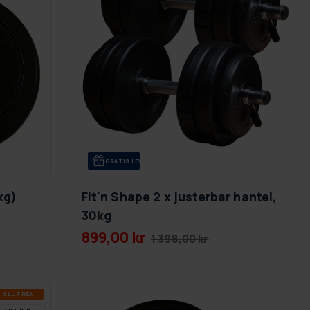
GRA­TIS LE­VE­RANS
kg)
Fit'n Shape 2 x justerbar hantel,
30kg
899,00 kr
1 398,00 kr
SLUT­REA