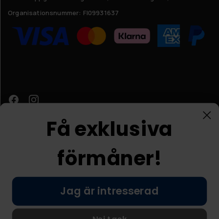
Organisationsnummer:
FI09931637
Få exklusiva
förmåner!
Kundtjänst
Jag är intresserad
© Nordic Prostore 2026
Allmänna villkor
Integritetspolicy
Nej tack