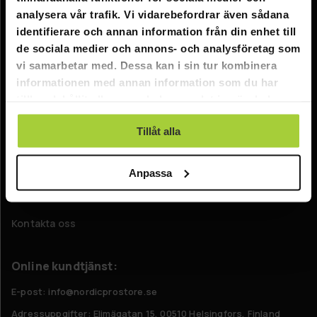
Information
analysera vår trafik. Vi vidarebefordrar även sådana
Företagsinformation
identifierare och annan information från din enhet till
de sociala medier och annons- och analysföretag som
Om oss
vi samarbetar med. Dessa kan i sin tur kombinera
informationen med annan information som du har
Kundtjänst
tillhandahållit eller som de har samlat in när du har
använt deras tjänster.
FAQ - Vanliga frågor
Tillåt alla
Leverans
Returer
Anpassa
Reklamationer
Kontakta oss
Online kundtjänst:
E-post: info@nordicprostore.se
Adressuppgifter:
Elimägatan 15, 00510 Helsingfors, Finland