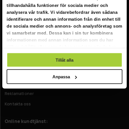
tillhandahålla funktioner för sociala medier och
analysera vår trafik. Vi vidarebefordrar även sådana
Information
identifierare och annan information från din enhet till
Företagsinformation
de sociala medier och annons- och analysföretag som
vi samarbetar med. Dessa kan i sin tur kombinera
Om oss
informationen med annan information som du har
tillhandahållit eller som de har samlat in när du har
Kundtjänst
använt deras tjänster.
Tillåt alla
FAQ - Vanliga frågor
Leverans
Anpassa
Returer
Reklamationer
Kontakta oss
Online kundtjänst: