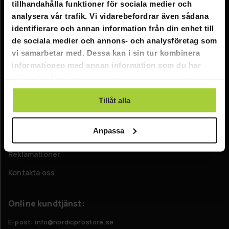
tillhandahålla funktioner för sociala medier och
Information
analysera vår trafik. Vi vidarebefordrar även sådana
identifierare och annan information från din enhet till
Företagsinformation
de sociala medier och annons- och analysföretag som
Om oss
vi samarbetar med. Dessa kan i sin tur kombinera
informationen med annan information som du har
tillhandahållit eller som de har samlat in när du har
Kundtjänst
använt deras tjänster.
FAQ - Vanliga frågor
Tillåt alla
Leverans
Anpassa
Returer
Reklamationer
Kontakta oss
Online kundtjänst:
E-post: info@nordicprostore.se