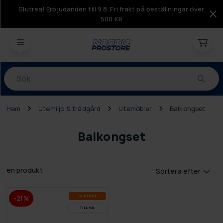
Slutrea! Erbjudanden till 9.8. Fri frakt på beställningar över
500 KR
Produkter
Hem
Utemiljö & trädgård
Utemöbler
Balkongset
Balkongset
en produkt
Sortera efter
SLUT­REA
-21%
TILL 9.8.