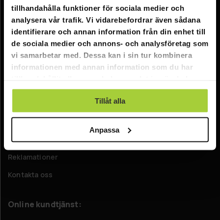
tillhandahålla funktioner för sociala medier och
Information
analysera vår trafik. Vi vidarebefordrar även sådana
identifierare och annan information från din enhet till
Företagsinformation
de sociala medier och annons- och analysföretag som
vi samarbetar med. Dessa kan i sin tur kombinera
Om oss
informationen med annan information som du har
tillhandahållit eller som de har samlat in när du har
Kundtjänst
använt deras tjänster.
Tillåt alla
FAQ - Vanliga frågor
Leverans
Anpassa
Returer
Reklamationer
Kontakta oss
Online kundtjänst: