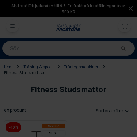
Slutrea! Erbjudanden till 9.8. Fri frakt på beställningar över
500 KR
Produkter
Hem
Träning & sport
Träningsmaskiner
Fitness Studsmattor
Fitness Studsmattor
en produkt
Sortera efter
SLUT­REA
-40%
TILL 9.8.