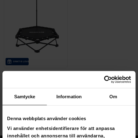
GRA­TIS LE­VE­RANS
Nordcore Studsmatta Pro Hopfällbar
1 190,00 kr
1 990,00 kr
Samtycke
Information
Om
Sida 1 av 1
Denna webbplats använder cookies
Vi använder enhetsidentifierare för att anpassa
Fitness Studsmattor
innehållet och annonserna till användarna,