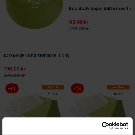
Eco Body Löparbälte med fic
90,00 kr
299,00 kr
Eco Body Konditionsboll 1,5kg
190,00 kr
399,00 kr
SLUT­REA
SLUT­REA
-4%
-4%
TILL 9.8.
TILL 9.8.