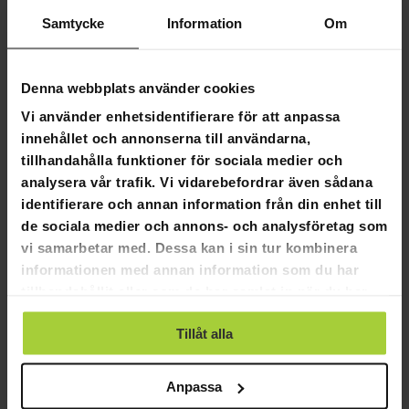
Samtycke
Information
Om
Eco Body Träningsgummiband, heavy
Eco Body Träningsgummiban
190,00 kr
Denna webbplats använder cookies
190,00 kr
199,00 kr
Vi använder enhetsidentifierare för att anpassa
199,00 kr
innehållet och annonserna till användarna,
tillhandahålla funktioner för sociala medier och
SLUT­REA
-4%
analysera vår trafik. Vi vidarebefordrar även sådana
TILL 9.8.
identifierare och annan information från din enhet till
de sociala medier och annons- och analysföretag som
vi samarbetar med. Dessa kan i sin tur kombinera
informationen med annan information som du har
tillhandahållit eller som de har samlat in när du har
använt deras tjänster.
Tillåt alla
Eco Body Träningsgummiband, light
GRA­TIS LE­VE­RANS
Anpassa
190,00 kr