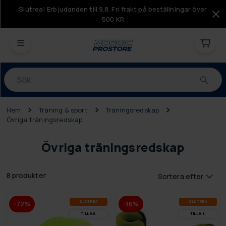
Slutrea! Erbjudanden till 9.8. Fri frakt på beställningar över
500 KR
Produkter
Hem
Träning & sport
Träningsredskap
Övriga träningsredskap
Övriga träningsredskap
8 produkter
Sortera efter
SLUT­REA
SLUT­REA
-72%
-16%
TILL 9.8.
TILL 9.8.