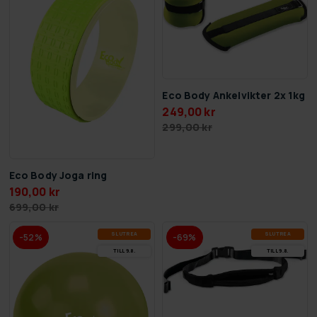
Eco Body Ankelvikter 2x 1kg
249,00 kr
299,00 kr
Eco Body Joga ring
190,00 kr
699,00 kr
SLUT­REA
SLUT­REA
-52%
-69%
TILL 9.8.
TILL 9.8.