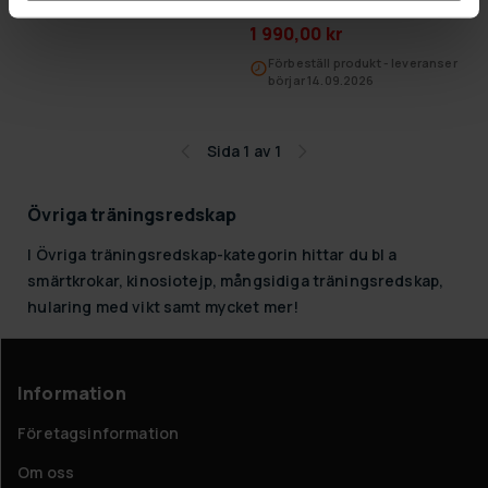
199,00 kr
Nordcore Poledance stång
1 990,00 kr
Förbeställ produkt - leveranser
börjar 14.09.2026
Sida 1 av 1
Övriga träningsredskap
I Övriga träningsredskap-kategorin hittar du bl a
smärtkrokar, kinosiotejp, mångsidiga träningsredskap,
hularing med vikt samt mycket mer!
Information
Företagsinformation
Om oss