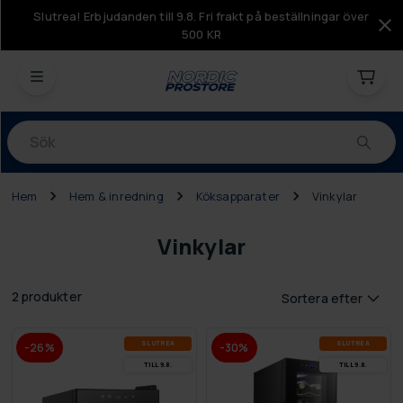
Slutrea! Erbjudanden till 9.8. Fri frakt på beställningar över
500 KR
Produkter
Hem
Hem & inredning
Köksapparater
Vinkylar
Vinkylar
2 produkter
Sortera efter
SLUT­REA
SLUT­REA
-26%
-30%
TILL 9.8.
TILL 9.8.