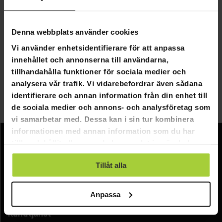
perfekt när du vill hålla vinerna vid optimal
serveringstemperatur. Temperaturen går att justera i
vinskåpet, och vissa modeller har ett separat
Denna webbplats använder cookies
serveringsfack, så man kan justera temperaturen inuti
Vi använder enhetsidentifierare för att anpassa
skåpet i olika grader.
innehållet och annonserna till användarna,
tillhandahålla funktioner för sociala medier och
Ljus, luftfuktighet och temperatur påverkar vinets
analysera vår trafik. Vi vidarebefordrar även sådana
konservering och därför kan du påverka alla faktorer
identifierare och annan information från din enhet till
med hjälp av ett vinskåp. I vårt utbud kan du hitta
de sociala medier och annons- och analysföretag som
vinskåp i olika storlekar med olika egenskaper.
vi samarbetar med. Dessa kan i sin tur kombinera
informationen med annan information som du har
tillhandahållit eller som de har samlat in när du har
Information
använt deras tjänster.
Tillåt alla
Företagsinformation
Om oss
Anpassa
Kundtjänst