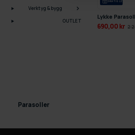
GRA­TIS LE­VE­RANS
Verktyg & bygg
Lykke Parasol
OUTLET
690,00 kr
2 2
Parasoller