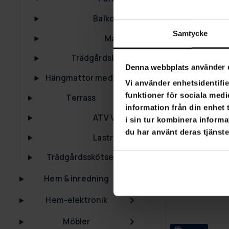
Lykke Parasol
Balkongset
1 190,00 kr
2
Samtycke
Markiser
Trädgårdsbänkar
Denna webbplats använder 
-69%
Hängmattor med Stativ
Vi använder enhetsidentifie
funktioner för sociala medi
Terrass
information från din enhet
ATV Vagnar
i sin tur kombinera informa
du har använt deras tjänste
Lastramper
Trädgårdsskötsel
Hem & inredning
Hem-elektronik
Möbler