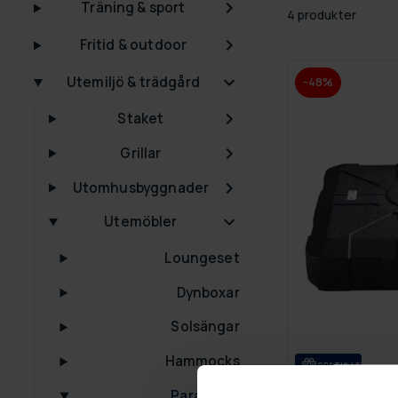
Träning & sport
4 produkter
Fritid & outdoor
Utemiljö & trädgård
-48%
Staket
Grillar
Utomhusbyggnader
Utemöbler
Loungeset
Dynboxar
Solsängar
Hammocks
GRA­TIS LE­VE­RANS
Parasoller