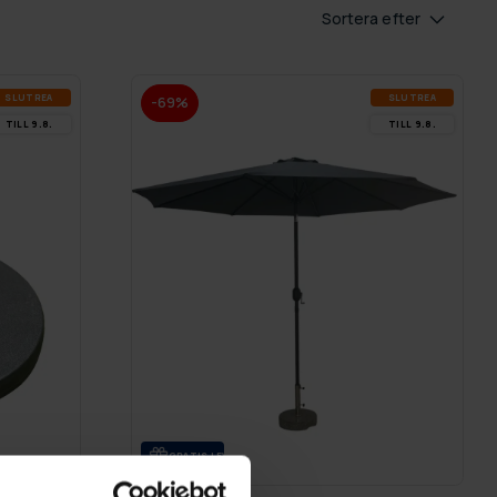
Sortera efter
SLUT­REA
SLUT­REA
-69%
TILL 9.8.
TILL 9.8.
GRA­TIS LE­VE­RANS