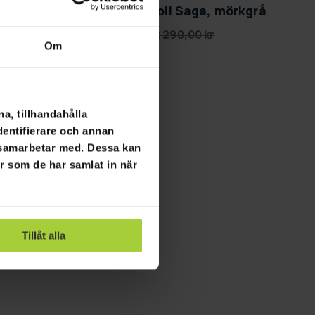
Lykke Parasoll Saga, mörkgrå
690,00 kr
2 290,00 kr
Om
a, tillhandahålla
dentifierare och annan
i samarbetar med. Dessa kan
er som de har samlat in när
Tillåt alla