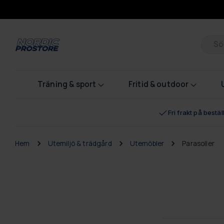
Pr
Träning & sport
Fritid & outdoor
Fri frakt på bestä
Hem
Utemiljö & trädgård
Utemöbler
Parasoller