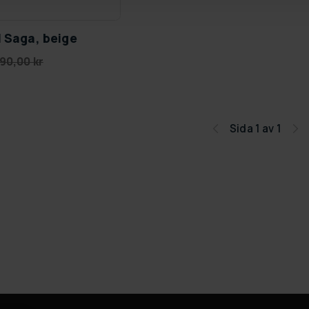
l Saga, beige
90,00 kr
Sida 1 av 1