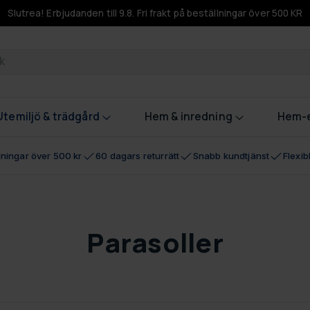
Slutrea! Erbjudanden till 9.8. Fri frakt på beställningar över 500 KR
odukter
Utemiljö & trädgård
Hem & inredning
Hem-e
llningar över 500 kr
60 dagars returrätt
Snabb kundtjänst
Flexi
Parasoller