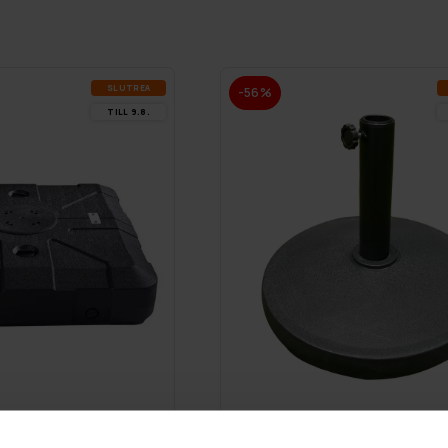
SLUT­REA
-56%
TILL 9.8.