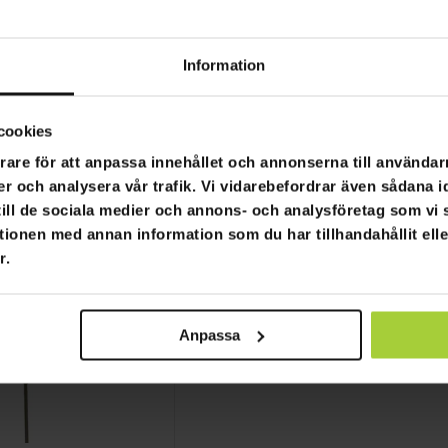
lfoten Nordlys
Lykke Parasollfoten Saga
390,00 kr
 290,00 kr
899,00 kr
Information
cookies
SLUT­REA
TILL 9.8.
rare för att anpassa innehållet och annonserna till användarn
er och analysera vår trafik. Vi vidarebefordrar även sådana i
 till de sociala medier och annons- och analysföretag som v
tionen med annan information som du har tillhandahållit ell
r.
Anpassa