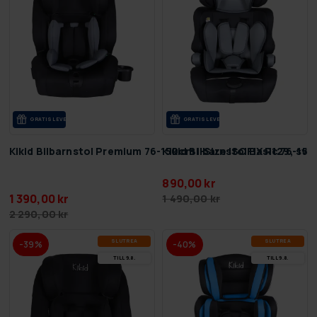
GRA­TIS LE­VE­RANS
GRA­TIS LE­VE­RANS
Kikid Bilbarnstol Premium 76-150cm i-Size ISOFIX R129, sva
Kikid Bilbarnstol Basic 76-15
890,00 kr
1 390,00 kr
1 490,00 kr
2 290,00 kr
SLUT­REA
SLUT­REA
-39%
-40%
TILL 9.8.
TILL 9.8.