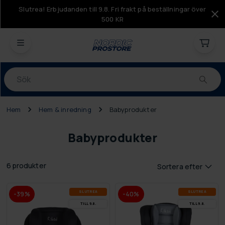
Slutrea! Erbjudanden till 9.8. Fri frakt på beställningar över
500 KR
Produkter
Hem
Hem & inredning
Babyprodukter
Babyprodukter
6 produkter
Sortera efter
SLUT­REA
SLUT­REA
-39%
-40%
TILL 9.8.
TILL 9.8.