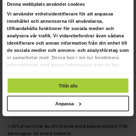
Denna webbplats använder cookies
Vi använder enhetsidentifierare för att anpassa
innehållet och annonserna till användarna,
GRA­TIS LE­VE­RANS
GRA­TIS LE­VE­RANS
tillhandahålla funktioner för sociala medier och
analysera vår trafik. Vi vidarebefordrar även sådana
Kikid Bilbarnstol Basic 76-150cm R129, svart röd
Kikid Bilbarnstol Basic 76-15
identifierare och annan information från din enhet till
de sociala medier och annons- och analysföretag som
890,00 kr
890,00 kr
vi samarbetar med. Dessa kan i sin tur kombinera
1 490,00 kr
1 490,00 kr
informationen med annan information som du har
tillhandahållit eller som de har samlat in när du har
Sida 1 av 1
använt deras tjänster.
Tillåt alla
Babyprodukter
Anpassa
Beställ babyprodukter enkelt och snabbt hos oss - Mitt
lager i Vanda garanterar snabba leveranser!
I vårt urval hittar du ett ökande antal babyprodukter från
barnvagnar till andra tillbehör.