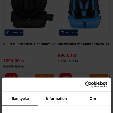
GRA­TIS LE­VE­RANS
GRA­TIS LE­VE­RANS
Kikid Bilbarnstol Premium 76-150cm i-Size ISOFIX R129, sva
Kikid Bilbarnstol Basic 76-150
890,00 kr
1 390,00 kr
1 490,00 kr
2 290,00 kr
SLUT­REA
SLUT­REA
-40%
-40%
TILL 9.8.
TILL 9.8.
Samtycke
Information
Om