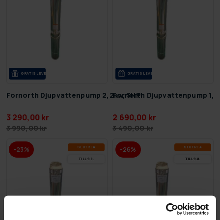
GRA­TIS LE­VE­RANS
GRA­TIS LE­VE­RANS
Fornorth Djupvattenpump 2,2kw, 3HP
Fornorth Djupvattenpump 1,5
3 290,00 kr
2 690,00 kr
3 990,00 kr
3 490,00 kr
SLUT­REA
SLUT­REA
-23%
-26%
TILL 9.8.
TILL 9.8.