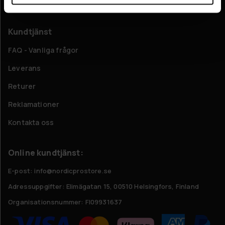
Om oss
Kundtjänst
FAQ - Vanliga frågor
Leverans
Returer
Reklamationer
Kontakta oss
Online kundtjänst:
E-post: info@nordicprostore.se
Adressuppgifter:
Elimägatan 15, 00510 Helsingfors, Finland
Organisationsnummer:
FI09931637