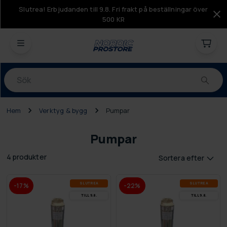
Slutrea! Erbjudanden till 9.8. Fri frakt på beställningar över
500 KR
Produkter
Hem
Verktyg & bygg
Pumpar
Pumpar
4 produkter
Sortera efter
SLUT­REA
SLUT­REA
-17%
-22%
TILL 9.8.
TILL 9.8.