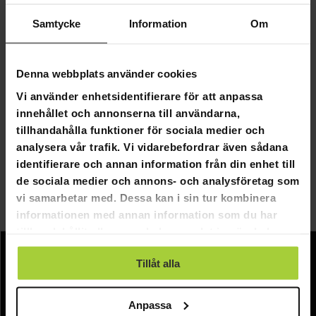
Samtycke
Information
Om
GRA­TIS LE­VE­RANS
GRA­TIS LE­VE­RANS
Denna webbplats använder cookies
Fornorth Djupvattenpump 1,1kw, 1,5HP
Fornorth Djupvattenpump 0,7
Vi använder enhetsidentifierare för att anpassa
innehållet och annonserna till användarna,
2 290,00 kr
1 990,00 kr
tillhandahålla funktioner för sociala medier och
2 990,00 kr
2 690,00 kr
analysera vår trafik. Vi vidarebefordrar även sådana
identifierare och annan information från din enhet till
de sociala medier och annons- och analysföretag som
Sida 1 av 1
vi samarbetar med. Dessa kan i sin tur kombinera
informationen med annan information som du har
Pumpar
tillhandahållit eller som de har samlat in när du har
använt deras tjänster.
Tillåt alla
Information
Företagsinformation
Anpassa