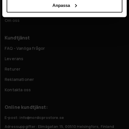
Anpassa
Företagsinformation
Om oss
Kundtjänst
FAQ - Vanliga frågor
Leverans
Returer
Reklamationer
Kontakta oss
Online kundtjänst:
E-post: info@nordicprostore.se
Adressuppgifter:
Elimägatan 15, 00510 Helsingfors, Finland