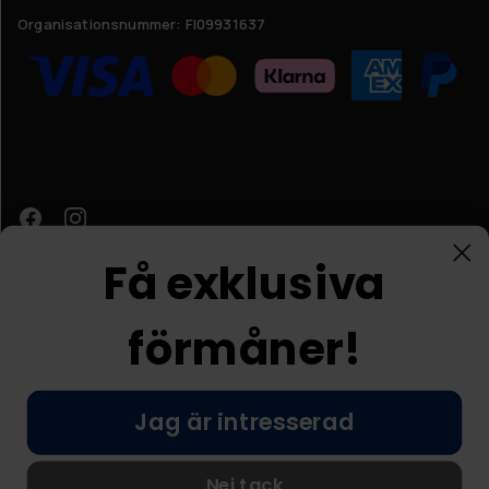
Organisationsnummer:
FI09931637
Få exklusiva
förmåner!
Kundtjänst
Jag är intresserad
© Nordic Prostore 2026
Allmänna villkor
Integritetspolicy
Nej tack