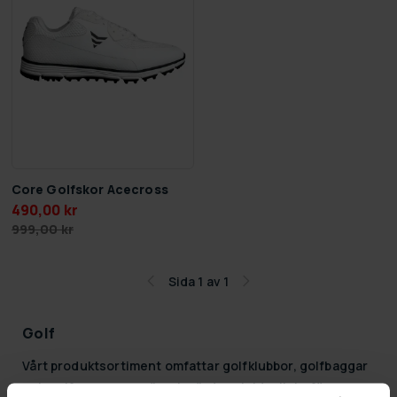
Core Golfskor Acecross
490,00 kr
999,00 kr
Sida 1 av 1
Golf
Vårt produktsortiment omfattar golfklubbor, golfbaggar
och golfvagnar som är prisvärda och idealiska för