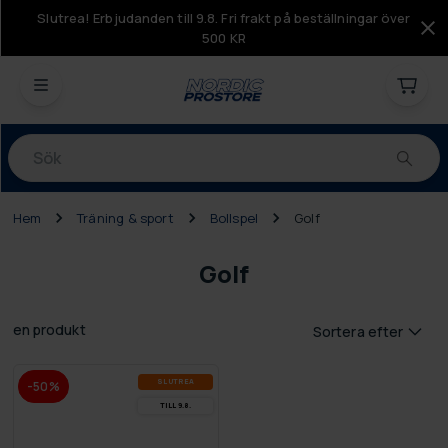
Slutrea! Erbjudanden till 9.8. Fri frakt på beställningar över
500 KR
Produkter
Hem
Träning & sport
Bollspel
Golf
Golf
en produkt
Sortera efter
SLUT­REA
-50%
TILL 9.8.