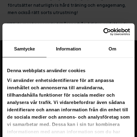
förutsätter naturligtvis hård träning och engagemang,
men också rätt sorts utrustning!
Välj de mest passande trikåerna från Adidas omfattande
sortiment och beställ -
utan leveransavgifter!
Samtycke
Information
Om
Information
Företagsinformation
Denna webbplats använder cookies
Om oss
Vi använder enhetsidentifierare för att anpassa
innehållet och annonserna till användarna,
tillhandahålla funktioner för sociala medier och
Kundtjänst
analysera vår trafik. Vi vidarebefordrar även sådana
FAQ - Vanliga frågor
identifierare och annan information från din enhet till
de sociala medier och annons- och analysföretag som
Leverans
vi samarbetar med. Dessa kan i sin tur kombinera
Returer
informationen med annan information som du har