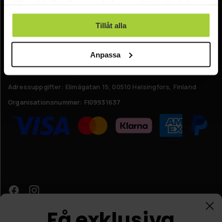
tillhandahållit eller som de har samlat in när du har
Reklamationer
använt deras tjänster.
Kontakta oss
Tillåt alla
Online kundtjänst:
Anpassa
E-post: info@nordicprostore.se
Adressuppgifter:
Elimägatan 15, 00510 Helsingfors, Finland
Organisationsnummer:
FI09931637
Få exklusiva