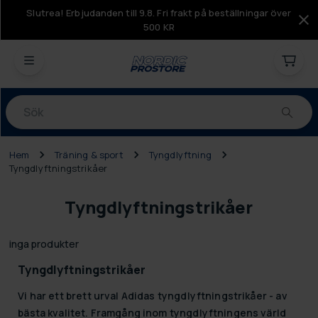
Slutrea! Erbjudanden till 9.8. Fri frakt på beställningar över
500 KR
Produkter
Hem
Träning & sport
Tyngdlyftning
Tyngdlyftningstrikåer
Tyngdlyftningstrikåer
inga produkter
Tyngdlyftningstrikåer
Vi har ett brett urval Adidas tyngdlyftningstrikåer - av
bästa kvalitet. Framgång inom tyngdlyftningens värld