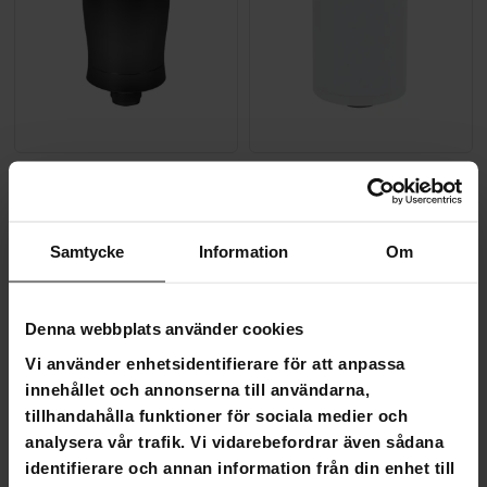
Lykke Duschfilter, Svart
Lykke Duschfilter
490,00 kr
ersättningsfilter
290,00 kr
899,00 kr
599,00 kr
Samtycke
Information
Om
SLUT­REA
-45%
TILL 9.8.
Denna webbplats använder cookies
Vi använder enhetsidentifierare för att anpassa
innehållet och annonserna till användarna,
tillhandahålla funktioner för sociala medier och
analysera vår trafik. Vi vidarebefordrar även sådana
identifierare och annan information från din enhet till