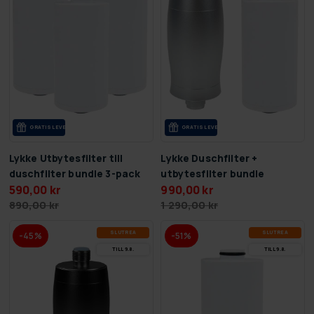
GRA­TIS LE­VE­RANS
GRA­TIS LE­VE­RANS
Lykke Utbytesfilter till
Lykke Duschfilter +
duschfilter bundle 3-pack
utbytesfilter bundle
590,00 kr
990,00 kr
890,00 kr
1 290,00 kr
SLUT­REA
SLUT­REA
-45%
-51%
TILL 9.8.
TILL 9.8.