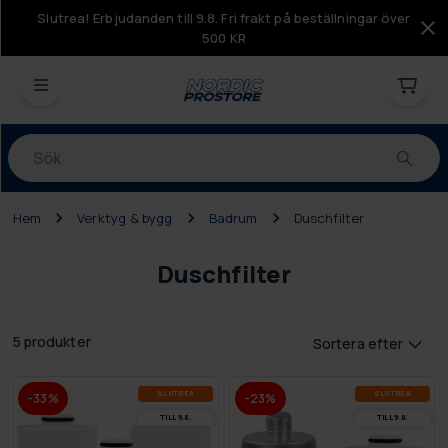
Slutrea! Erbjudanden till 9.8. Fri frakt på beställningar över
500 KR
Produkter
Hem
Verktyg & bygg
Badrum
Duschfilter
Duschfilter
5 produkter
Sortera efter
SLUT­REA
SLUT­REA
-33%
-23%
TILL 9.8.
TILL 9.8.