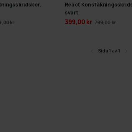
ningsskridskor,
React Konståkningsskrids
svart
399,00 kr
9,00 kr
799,00 kr
Sida 1 av 1