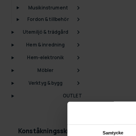
Musikinstrument
Fordon & tillbehör
Utemiljö & trädgård
Hem & inredning
Hem-elektronik
Möbler
Verktyg & bygg
OUTLET
Konståkningsskridskor
Samtycke