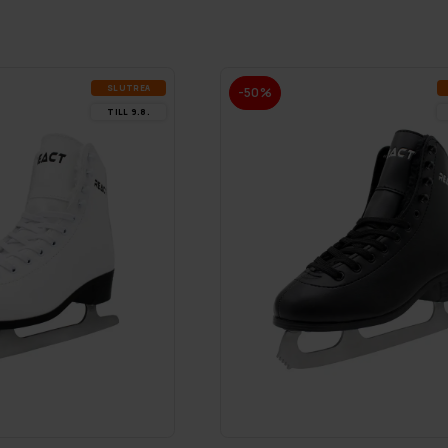
SLUT­REA
-50%
TILL 9.8.