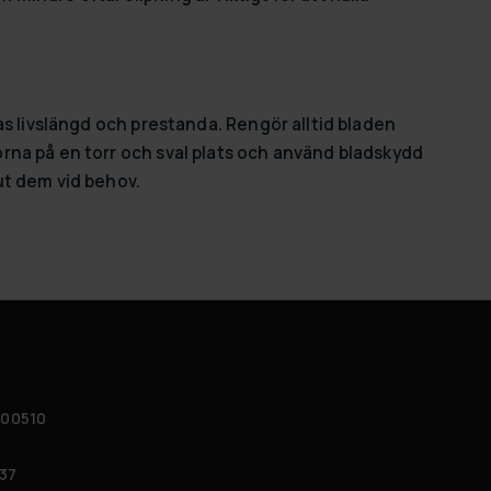
as livslängd och prestanda. Rengör alltid bladen
rna på en torr och sval plats och använd bladskydd
ut dem vid behov.
 00510
37