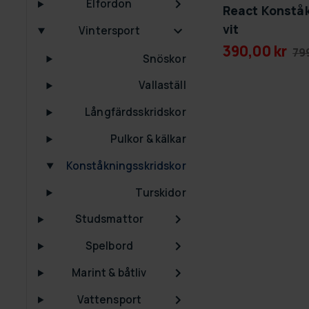
Elfordon
React Konståk
vit
Vintersport
390,00 kr
79
Snöskor
Vallaställ
Långfärdsskridskor
Pulkor & kälkar
Konståkningsskridskor
Turskidor
Studsmattor
Spelbord
Marint & båtliv
Vattensport