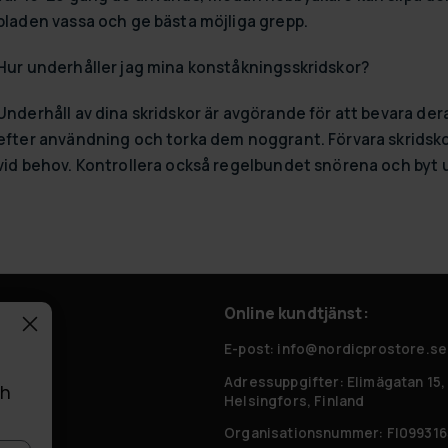
bladen vassa och ge bästa möjliga grepp.
Hur underhåller jag mina konståkningsskridskor?
Underhåll av dina skridskor är avgörande för att bevara der
efter användning och torka dem noggrant. Förvara skridsko
vid behov. Kontrollera också regelbundet snörena och byt 
Online kundtjänst:
 frågor
E-post: info@nordicprostore.se
Adressuppgifter:
Elimägatan 15,
ch
Helsingfors, Finland
Organisationsnummer:
FI099316