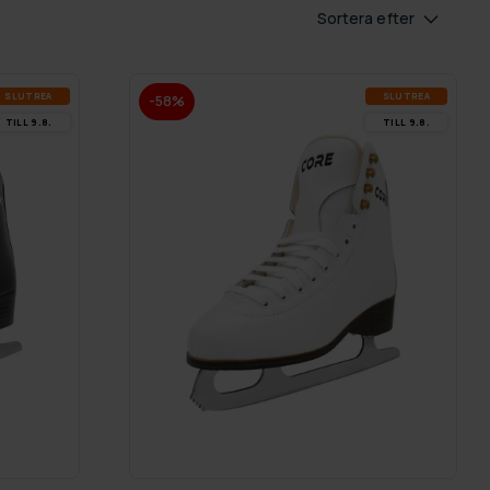
Sortera efter
SLUT­REA
SLUT­REA
-58%
TILL 9.8.
TILL 9.8.