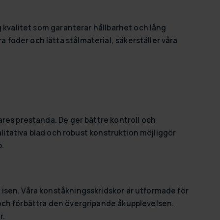
g kvalitet som garanterar hållbarhet och lång
foder och lätta stålmaterial, säkerställer våra
ares prestanda. De ger bättre kontroll och
valitativa blad och robust konstruktion möjliggör
p.
isen. Våra konståkningsskridskor är utformade för
och förbättra den övergripande åkupplevelsen.
r.