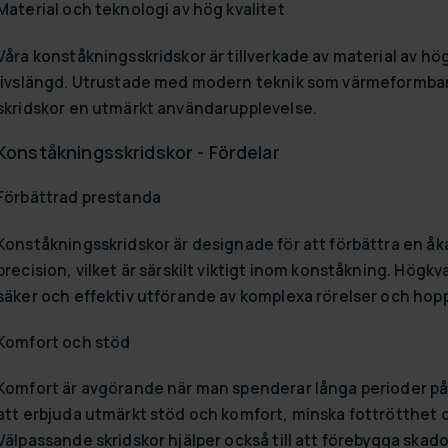
Material och teknologi av hög kvalitet
Våra konståkningsskridskor är tillverkade av material av hö
livslängd. Utrustade med modern teknik som värmeformbara 
skridskor en utmärkt användarupplevelse.
Konståkningsskridskor - Fördelar
Förbättrad prestanda
Konståkningsskridskor är designade för att förbättra en åk
precision, vilket är särskilt viktigt inom konståkning. Högk
säker och effektiv utförande av komplexa rörelser och hop
Komfort och stöd
Komfort är avgörande när man spenderar långa perioder på 
att erbjuda utmärkt stöd och komfort, minska fottrötthet 
Välpassande skridskor hjälper också till att förebygga skado