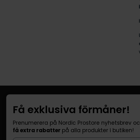
Information
Kundtjänst
Få exklusiva förmåner!
Företagsinformation
FAQ - Vanliga
Om oss
Leverans
Prenumerera på Nordic Prostore nyhetsbrev o
få extra rabatter
på alla produkter i butiken!
Returer