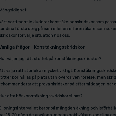
Mångsidighet
Vårt sortiment inkluderar konståkningsskridskor som passa
tar dina första steg på isen eller en erfaren åkare som sök
skridskor för varje situation hos oss.
Vanliga frågor - Konståkningsskridskor
Hur väljer jag rätt storlek på konståkningsskridskor?
Att välja rätt storlek är mycket viktigt. Konståkningsskridsk
fötter bör hållas på plats utan överdriven rörelse, men skri
rekommenderar att prova skridskor på eftermiddagen när din
Hur ofta bör konståkningsskridskor slipas?
Slipningsintervallet beror på mängden åkning och isförhåll
var 15-20 gång de används, medan hobbyåkare kan slipa dem m