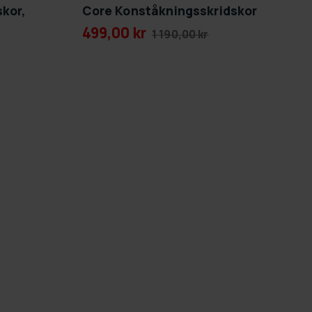
kor,
Core Konståkningsskridskor
499,00 kr
1 190,00 kr