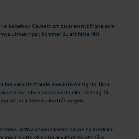
r olika behov. Oavsett om du är en nybörjare som
er nya utmaningar, kommer du att hitta rätt
or bör vara åtsittande men inte för tighta. Dina
dskorna bör inte orsaka smärta eller obehag. Vi
a fötter är lite svullna från dagen.
andena. Aktiva användare bör slipa sina skridskor
indre ofta. Slipning är viktigt för att hålla