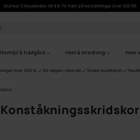
Slutrea! Erbjudanden till 9.8. Fri frakt på beställningar över 500 KR
odukter
Utemiljö & trädgård
Hem & inredning
Hem-e
llningar över 500 kr
60 dagars returrätt
Snabb kundtjänst
Flexi
idskor
Konståkningsskridskor