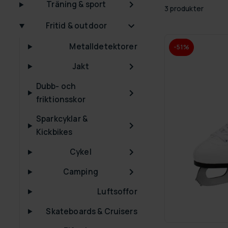
Träning & sport
3 produkter
Fritid & outdoor
Metalldetektorer
-51%
Jakt
Dubb- och
friktionsskor
Sparkcyklar &
Kickbikes
Cykel
Camping
Luftsoffor
Skateboards & Cruisers