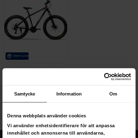
GRA­TIS LE­VE­RANS
Swoop Cykel Fatbike 26" Adventurer
5 990,00 kr
9 990,00 kr
Samtycke
Information
Om
Sida 1 av 1
Denna webbplats använder cookies
Vi använder enhetsidentifierare för att anpassa
Fatbike
innehållet och annonserna till användarna,