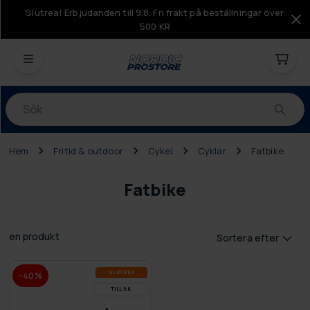
Slutrea! Erbjudanden till 9.8. Fri frakt på beställningar över
500 KR
Produkter
Hem
Fritid & outdoor
Cykel
Cyklar
Fatbike
Fatbike
en produkt
Sortera efter
SLUT­REA
-40%
TILL 9.8.