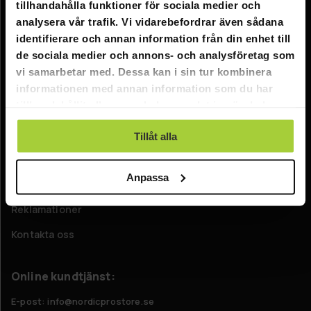
tillhandahålla funktioner för sociala medier och
Information
analysera vår trafik. Vi vidarebefordrar även sådana
identifierare och annan information från din enhet till
Företagsinformation
de sociala medier och annons- och analysföretag som
Om oss
vi samarbetar med. Dessa kan i sin tur kombinera
informationen med annan information som du har
tillhandahållit eller som de har samlat in när du har
Kundtjänst
använt deras tjänster.
FAQ - Vanliga frågor
Tillåt alla
Leverans
Anpassa
Returer
Reklamationer
Kontakta oss
Online kundtjänst:
E-post: info@nordicprostore.se