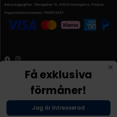
Adressuppgifter:
Elimägatan 15, 00510 Helsingfors, Finland
Organisationsnummer:
FI09931637
Få exklusiva
förmåner!
Kundtjänst
Jag är intresserad
© Nordic Prostore 2026
Allmänna villkor