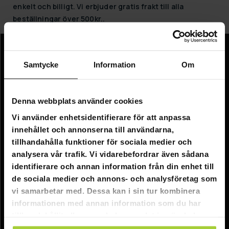
enkelt och billigt. Vi erbjuder gratis frakt till alla
beställningar över 500kr..
Information
Samtycke
Information
Om
Företagsinformation
Om oss
Denna webbplats använder cookies
Vi använder enhetsidentifierare för att anpassa
Kundtjänst
innehållet och annonserna till användarna,
tillhandahålla funktioner för sociala medier och
FAQ - Vanliga frågor
analysera vår trafik. Vi vidarebefordrar även sådana
Leverans
identifierare och annan information från din enhet till
de sociala medier och annons- och analysföretag som
Returer
vi samarbetar med. Dessa kan i sin tur kombinera
Reklamationer
informationen med annan information som du har
tillhandahållit eller som de har samlat in när du har
Kontakta oss
använt deras tjänster.