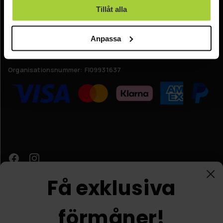
Tillåt alla
Online kundtjänst:
Anpassa
E-post: info@nordicprostore.se
Adressuppgifter:
Elimägatan 15, 00510 Helsingfors, Finland
Organisationsnummer:
FI09931637
Få exklusiva
förmåner!
Kundtjänst