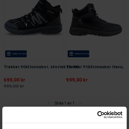
GRA­TIS LE­VE­RANS
GRA­TIS LE­VE­RANS
Trekker friktionsskor, storlek 36-46
Trekker Friktionsskor Havu, s
699,00 kr
999,00 kr
999,00 kr
Sida 1 av 1
Friktionsskor