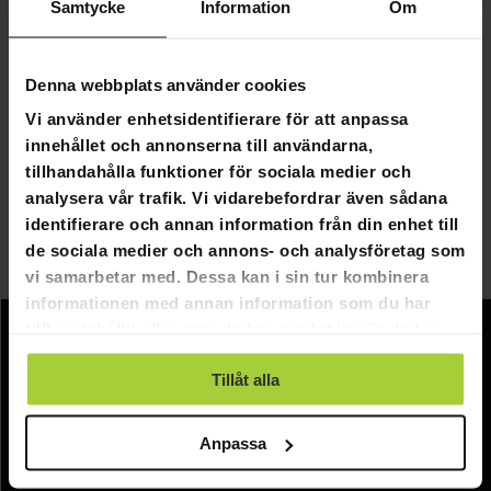
Friktionsskor till hala underlag nu Hos oss !
Samtycke
Information
Om
Friktionsskorna ser till att vinterns hala underlag inte
saktar din fart! Som en vanlig vintersko, men hållbarare
Denna webbplats använder cookies
och utan dubbar! Friktonsskornas väggrepp uppnås
Vi använder enhetsidentifierare för att anpassa
genom bottengummit samt samverkan mellan bottnets
innehållet och annonserna till användarna,
mönstrets olika greppytor.
tillhandahålla funktioner för sociala medier och
analysera vår trafik. Vi vidarebefordrar även sådana
Varför från oss?
identifierare och annan information från din enhet till
När du beställer Hos oss får du friktionsskor av hög
de sociala medier och annons- och analysföretag som
kvalitet både fär män och kvinnor till ett förmånligt pris!
vi samarbetar med. Dessa kan i sin tur kombinera
informationen med annan information som du har
tillhandahållit eller som de har samlat in när du har
Information
använt deras tjänster.
Tillåt alla
Företagsinformation
Om oss
Anpassa