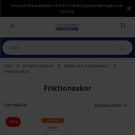
Slutrea! Erbjudanden till 9.8. Fri frakt på beställningar över
500 KR
Produkter
Hem
Fritid & outdoor
Dubb- och friktionsskor
Friktionsskor
Friktionsskor
2 produkter
Sortera efter
SLUT­REA
-30%
TILL 9.8.