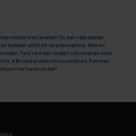
 kompromissa med smaken! Du kan välja mellan
maken kommer alltid att vara densamma. Med en
å insidan. Tack vare den snabbt cirkulerande heta
en fritös, från små snacks till huvudrätten. Pommes
 airfryern tar hand om det!
 00510