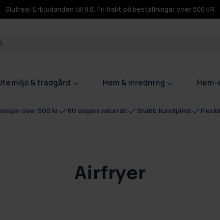
Slutrea! Erbjudanden till 9.8. Fri frakt på beställningar över 500 KR
odukter
Utemiljö & trädgård
Hem & inredning
Hem-e
llningar över 500 kr
60 dagars returrätt
Snabb kundtjänst
Flexi
Airfryer