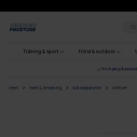
Pr
Träning & sport
Fritid & outdoor
Fri frakt på bestä
Hem
Hem & inredning
Köksapparater
Airfryer