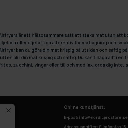
Airfryers är ett hälsosammare sätt att steka mat utan att
oljelösa eller oljefattiga alternativ för matlagning och s
Airfryer kan du göra din mat krispig på utsidan och saftig p
luften blir din mat krispig och saftig. Du kan tillaga allt i 
frites, zucchini, vingar eller till och med lax, oroa dig inte,
Online kundtjänst:
 frågor
E-post: info@nordicprostore.se
Adressuppgifter:
Elimägatan 15,