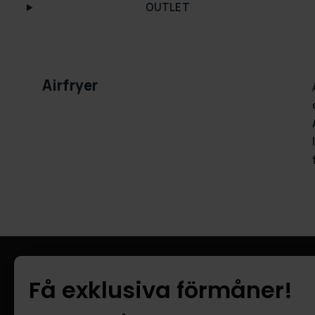
OUTLET
Airfryer
Information
Kundtjänst
Få exklusiva förmåner!
Företagsinformation
FAQ - Vanliga
Om oss
Leverans