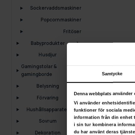
Sockervaddsmaskiner
Popcornmaskiner
Fritöser
Babyprodukter
Husdjur
Gamingstolar &
Samtycke
gamingborde
Belysning
Denna webbplats använder 
Förvaring
Vi använder enhetsidentifie
Hushållsapparater
funktioner för sociala medi
information från din enhet
Sovrum
i sin tur kombinera informa
du har använt deras tjänste
Dekoration