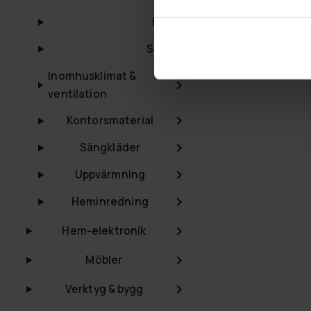
Kranar
Speglar
Inomhusklimat &
ventilation
Kontorsmaterial
Sängkläder
Uppvärmning
Heminredning
Hem-elektronik
Möbler
Verktyg & bygg