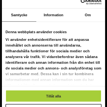
Företagsinformation
Om oss
Samtycke
Information
Om
Kundtjänst
Denna webbplats använder cookies
FAQ - Vanliga frågor
Vi använder enhetsidentifierare för att anpassa
innehållet och annonserna till användarna,
Leverans
tillhandahålla funktioner för sociala medier och
Returer
analysera vår trafik. Vi vidarebefordrar även sådana
identifierare och annan information från din enhet till
Reklamationer
de sociala medier och annons- och analysföretag som
Kontakta oss
vi samarbetar med. Dessa kan i sin tur kombinera
informationen med annan information som du har
tillhandahållit eller som de har samlat in när du har
Online kundtjänst:
använt deras tjänster.
E-post: info@nordicprostore.se
Tillåt alla
Adressuppgifter:
Elimägatan 15, 00510 Helsingfors, Finland