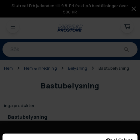
Slutrea! Erbjudanden till 9.8. Fri frakt på beställningar över
500 KR
Produkter
Hem
Hem & inredning
Belysning
Bastubelysning
Bastubelysning
inga produkter
Bastubelysning
Information