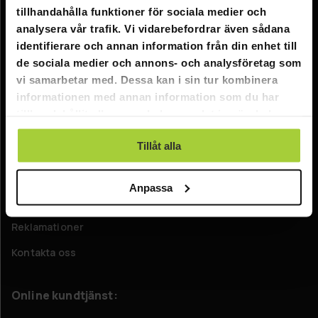
tillhandahålla funktioner för sociala medier och
Information
analysera vår trafik. Vi vidarebefordrar även sådana
identifierare och annan information från din enhet till
Företagsinformation
de sociala medier och annons- och analysföretag som
vi samarbetar med. Dessa kan i sin tur kombinera
Om oss
informationen med annan information som du har
tillhandahållit eller som de har samlat in när du har
Kundtjänst
använt deras tjänster.
Tillåt alla
FAQ - Vanliga frågor
Leverans
Anpassa
Returer
Reklamationer
Kontakta oss
Online kundtjänst: