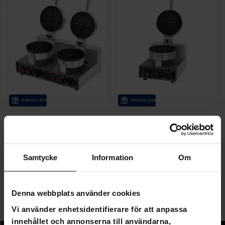
GRA­TIS LE­VE­RANS
GRA­TIS LE­VE­RANS
Lykke Våffeljärn Dubbel, 2.4 kW
Lykke Våffeljärn Singel, 1.2 kW
2 190,00 kr
1 190,00 kr
2 790,00 kr
1 690,00 kr
Samtycke
Information
Om
Sida 1 av 1
Denna webbplats använder cookies
Vi använder enhetsidentifierare för att anpassa
Våffeljärn & smörgåsgrillar
innehållet och annonserna till användarna,