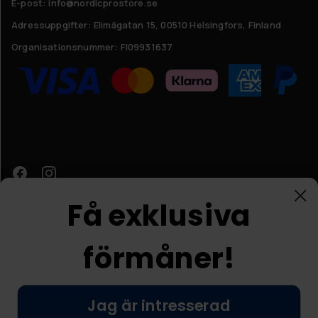
E-post: info@nordicprostore.se
Adressuppgifter:
Elimägatan 15, 00510 Helsingfors, Finland
Organisationsnummer:
FI09931637
Få exklusiva
förmåner!
Kundtjänst
Jag är intresserad
© Nordic Prostore 2026