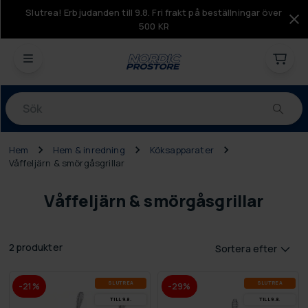
Slutrea! Erbjudanden till 9.8. Fri frakt på beställningar över
500 KR
Produkter
Hem
Hem & inredning
Köksapparater
Våffeljärn & smörgåsgrillar
Våffeljärn & smörgåsgrillar
2 produkter
Sortera efter
SLUT­REA
SLUT­REA
-21%
-29%
TILL 9.8.
TILL 9.8.