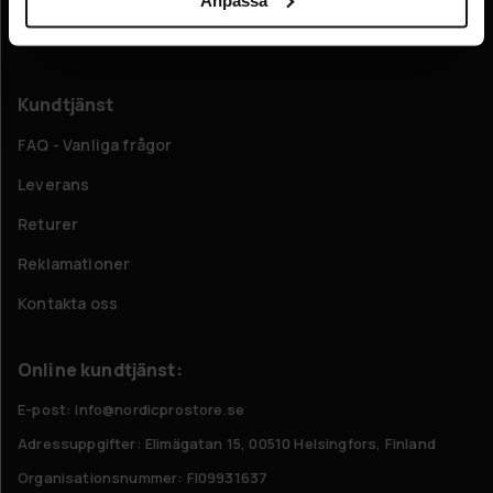
Om oss
Kundtjänst
FAQ - Vanliga frågor
Leverans
Returer
Reklamationer
Kontakta oss
Online kundtjänst:
E-post: info@nordicprostore.se
Adressuppgifter:
Elimägatan 15, 00510 Helsingfors, Finland
Organisationsnummer:
FI09931637