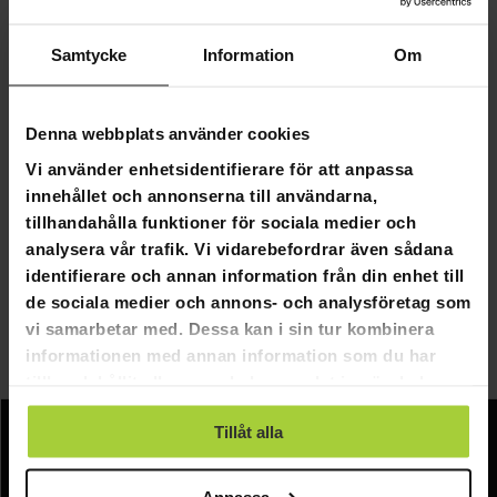
Samtycke
Information
Om
Denna webbplats använder cookies
GRA­TIS LE­VE­RANS
GRA­TIS LE­VE­RANS
Vi använder enhetsidentifierare för att anpassa
Lykke Fontän Infinity med LED-belysning
Lykke Fontän Cascade med LE
innehållet och annonserna till användarna,
tillhandahålla funktioner för sociala medier och
2 590,00 kr
2 690,00 kr
analysera vår trafik. Vi vidarebefordrar även sådana
3 990,00 kr
4 290,00 kr
identifierare och annan information från din enhet till
de sociala medier och annons- och analysföretag som
Sida 1 av 1
vi samarbetar med. Dessa kan i sin tur kombinera
informationen med annan information som du har
tillhandahållit eller som de har samlat in när du har
Fontäner
använt deras tjänster.
Tillåt alla
Information
Företagsinformation
Anpassa