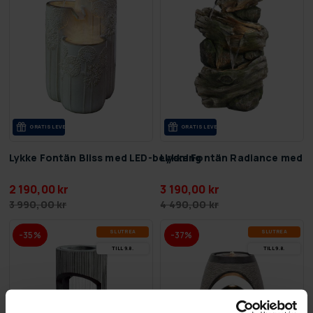
GRA­TIS LE­VE­RANS
GRA­TIS LE­VE­RANS
Lykke Fontän Bliss med LED-belysning
Lykke Fontän Radiance med L
2 190,00 kr
3 190,00 kr
3 990,00 kr
4 490,00 kr
SLUT­REA
SLUT­REA
-35%
-37%
TILL 9.8.
TILL 9.8.