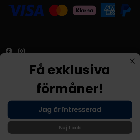
Få exklusiva
förmåner!
Kundtjänst
Jag är intresserad
© Nordic Prostore 2026
Allmänna villkor
Integritetspolicy
Nej tack