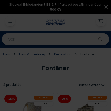
Slutrea! Erbjudanden till 9.8. Fri frakt på beställningar över
500 KR
Produkter
Hem
Hem & inredning
Dekoration
Fontäner
Fontäner
4 produkter
Sortera efter
SLUT­REA
SLUT­REA
-45%
-28%
TILL 9.8.
TILL 9.8.