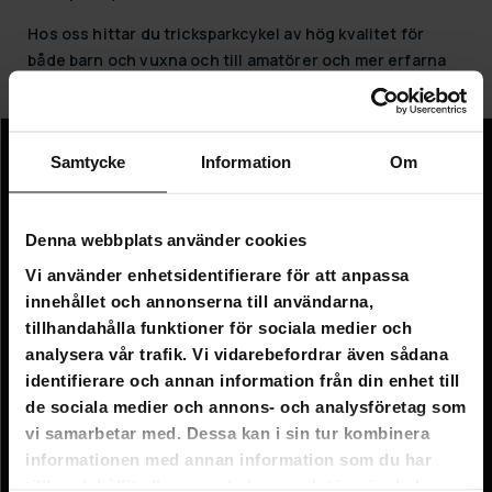
Hos oss hittar du tricksparkcykel av hög kvalitet för
både barn och vuxna och till amatörer och mer erfarna
trixare.
Samtycke
Information
Om
Information
Företagsinformation
Denna webbplats använder cookies
Om oss
Vi använder enhetsidentifierare för att anpassa
innehållet och annonserna till användarna,
Kundtjänst
tillhandahålla funktioner för sociala medier och
analysera vår trafik. Vi vidarebefordrar även sådana
FAQ - Vanliga frågor
identifierare och annan information från din enhet till
Leverans
de sociala medier och annons- och analysföretag som
vi samarbetar med. Dessa kan i sin tur kombinera
Returer
informationen med annan information som du har
Reklamationer
tillhandahållit eller som de har samlat in när du har