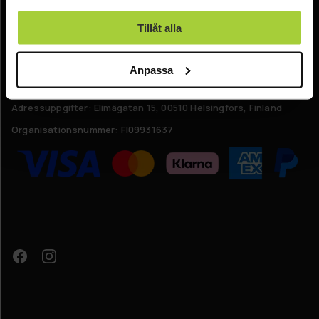
använt deras tjänster.
Kontakta oss
Tillåt alla
Online kundtjänst:
Anpassa
E-post: info@nordicprostore.se
Adressuppgifter:
Elimägatan 15, 00510 Helsingfors, Finland
Organisationsnummer:
FI09931637