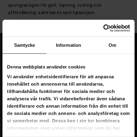
sportglasögon för golf, löpning, cykling och
utförsåkning, samt barns sportglasögon.
Vi erbjuder gratis leverans för alla sportglasögon!
Samtycke
Information
Om
Information
Företagsinformation
Denna webbplats använder cookies
Om oss
Vi använder enhetsidentifierare för att anpassa
innehållet och annonserna till användarna,
Kundtjänst
tillhandahålla funktioner för sociala medier och
analysera vår trafik. Vi vidarebefordrar även sådana
FAQ - Vanliga frågor
identifierare och annan information från din enhet till
Leverans
de sociala medier och annons- och analysföretag som
vi samarbetar med. Dessa kan i sin tur kombinera
Returer
informationen med annan information som du har
Reklamationer
tillhandahållit eller som de har samlat in när du har