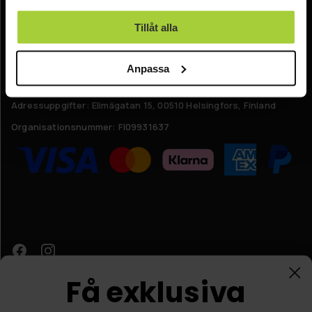
använt deras tjänster.
Kontakta oss
Tillåt alla
Online kundtjänst:
Anpassa
E-post: info@nordicprostore.se
Adressuppgifter:
Elimägatan 15, 00510 Helsingfors, Finland
Organisationsnummer:
FI09931637
Få exklusiva