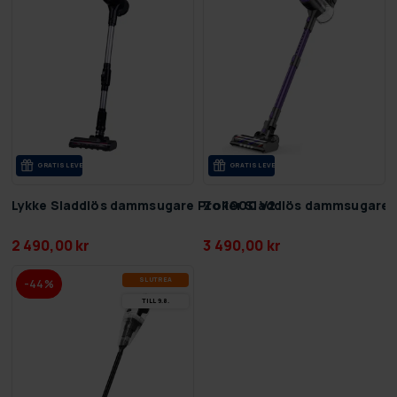
GRA­TIS LE­VE­RANS
GRA­TIS LE­VE­RANS
Lykke Sladdlös dammsugare Pro 1000 V2
Zoker Sladdlös dammsugare 
2 490,00 kr
3 490,00 kr
SLUT­REA
-44%
TILL 9.8.