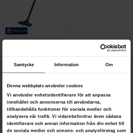
GRA­TIS LE­VE­RANS
Lykke sladdlös dammsugare Classic 500
890,00 kr
1 599,00 kr
Samtycke
Information
Om
Sida 1 av 1
Denna webbplats använder cookies
Vi använder enhetsidentifierare för att anpassa
Sladdlös dammsugare
innehållet och annonserna till användarna,
tillhandahålla funktioner för sociala medier och
Med en sladdlös dammsugare är det enkelt och trådlöst
analysera vår trafik. Vi vidarebefordrar även sådana
att städa. Den är lätt att se och passar in i ett litet
identifierare och annan information från din enhet till
utrymme, och du behöver inte oroa dig för dammpåsar
de sociala medier och annons- och analysföretag som
eftersom dammet samlas upp i en lättstädad