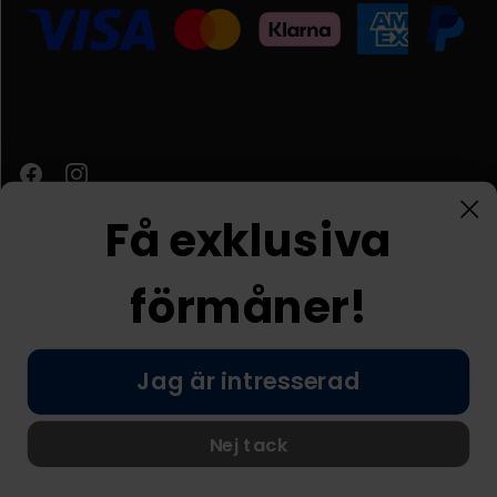
Få exklusiva
förmåner!
Kundtjänst
Jag är intresserad
© Nordic Prostore 2026
Allmänna villkor
Integritetspolicy
Nej tack