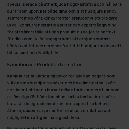
specialiserade på att erbjuda högkvalitativa och hållbara
burar som uppfyller både dina och ditt husdjurs behov.
Jämfört med våra konkurrenter erbjuder vi ett bredare
urval, konkurrenskraftiga priser och expertrådgivning
för att säkerställa att den produkt du väljer är perfekt
för din kanin. Vi är engagerade i att erbjuda endast
bästa kvalitet och service så att ditt husdjur kan leva ett
hälsosamt och lyckligt liv.
Kaninburar - Produktinformation
Kaninburar
är viktiga tillbehör för alla kaninägare som
vill ge sina husdjur en säker och bekväm bostad. I vårt
sortiment hittar du burar i olika storlekar och stilar som
är lämpliga för både inomhus- och utomhusbruk. Våra
burar är designade med kaninens specifika behov i
åtanke, såsom utrymme för rörelse, ventilation och
möjligheten att gömma sig och leka.
Burar avsedda för inomhusbruk är ofta kompakta, men