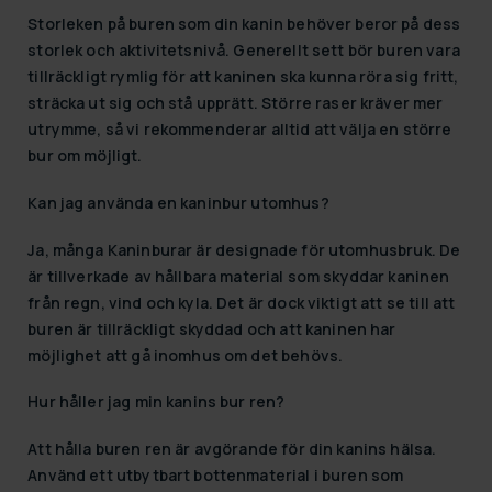
Storleken på buren som din kanin behöver beror på dess
storlek och aktivitetsnivå. Generellt sett bör buren vara
tillräckligt rymlig för att kaninen ska kunna röra sig fritt,
sträcka ut sig och stå upprätt. Större raser kräver mer
utrymme, så vi rekommenderar alltid att välja en större
bur om möjligt.
Kan jag använda en kaninbur utomhus?
Ja, många
Kaninburar
är designade för utomhusbruk. De
är tillverkade av hållbara material som skyddar kaninen
från regn, vind och kyla. Det är dock viktigt att se till att
buren är tillräckligt skyddad och att kaninen har
möjlighet att gå inomhus om det behövs.
Hur håller jag min kanins bur ren?
Att hålla buren ren är avgörande för din kanins hälsa.
Använd ett utbytbart bottenmaterial i buren som