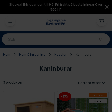
Slutrea! Erbjudanden till 9.8. Fri frakt på beställningar över
500 KR
Produkter
Hem
Hem & inredning
Husdjur
Kaninburar
Kaninburar
3 produkter
Sortera efter
SLUT­REA
-33%
TILL 9.8.