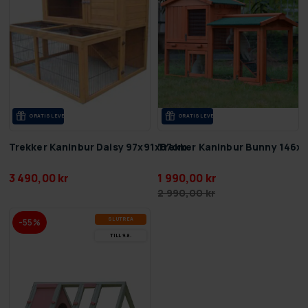
GRA­TIS LE­VE­RANS
GRA­TIS LE­VE­RANS
Trekker Kaninbur Daisy 97x91x87cm
Trekker Kaninbur Bunny 146x
3 490,00 kr
1 990,00 kr
2 990,00 kr
SLUT­REA
-55%
TILL 9.8.