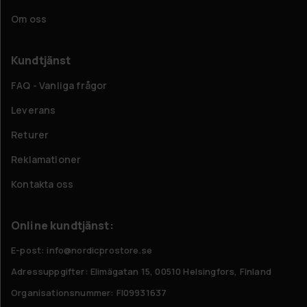
Om oss
Kundtjänst
FAQ - Vanliga frågor
Leverans
Returer
Reklamationer
Kontakta oss
Online kundtjänst:
E-post: info@nordicprostore.se
Adressuppgifter:
Elimägatan 15, 00510 Helsingfors, Finland
Organisationsnummer:
FI09931637