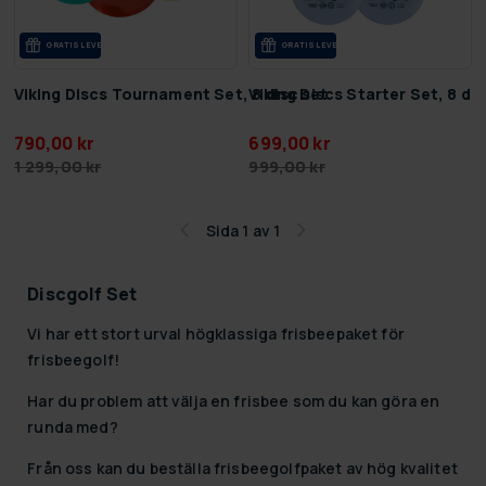
GRA­TIS LE­VE­RANS
GRA­TIS LE­VE­RANS
Viking Discs Tournament Set, 8 disc set
Viking Discs Starter Set, 8 dis
790,00 kr
699,00 kr
1 299,00 kr
999,00 kr
Sida 1 av 1
Discgolf Set
Vi har ett stort urval högklassiga
frisbeepaket för
frisbeegolf!
Har du problem att välja en frisbee som du kan göra en
runda med?
Från oss kan du beställa frisbeegolfpaket av hög kvalitet