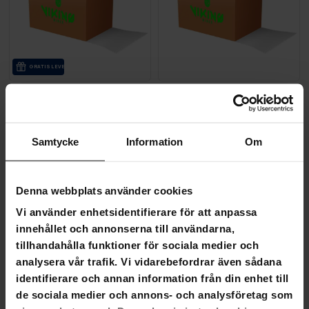
GRA­TIS LE­VE­RANS
Viking Discs Överraskningsbox, set med 10 skivor
Viking Discs Överraskningsbo
390,00 kr
Samtycke
Information
Om
790,00 kr
440,00 kr
990,00 kr
SLUT­REA
SLUT­REA
-40%
-14%
Denna webbplats använder cookies
TILL 9.8.
TILL 9.8.
Vi använder enhetsidentifierare för att anpassa
innehållet och annonserna till användarna,
tillhandahålla funktioner för sociala medier och
analysera vår trafik. Vi vidarebefordrar även sådana
identifierare och annan information från din enhet till
de sociala medier och annons- och analysföretag som