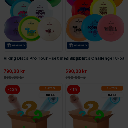
GRA­TIS LE­VE­RANS
GRA­TIS LE­VE­RANS
Viking Discs Pro Tour – set med 8 discar
Viking Discs Challenger 8-pac
790,00 kr
590,00 kr
990,00 kr
790,00 kr
SLUT­REA
SLUT­REA
-20%
-11%
TILL 9.8.
TILL 9.8.