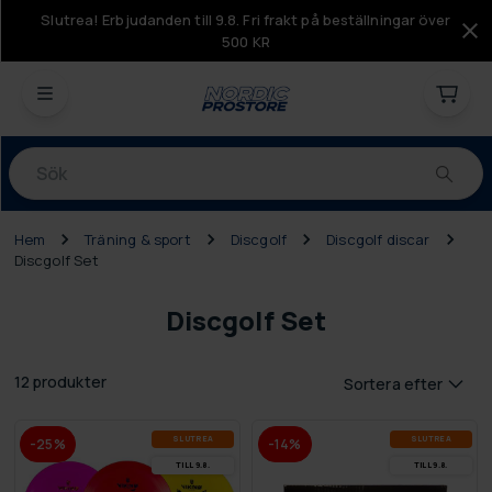
Slutrea! Erbjudanden till 9.8. Fri frakt på beställningar över
500 KR
Produkter
Hem
Träning & sport
Discgolf
Discgolf discar
Discgolf Set
Discgolf Set
12 produkter
Sortera efter
SLUT­REA
SLUT­REA
-25%
-14%
TILL 9.8.
TILL 9.8.