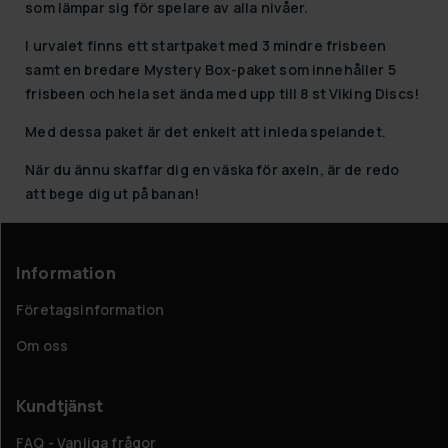
som lämpar sig för spelare av alla nivåer.
I urvalet finns ett startpaket med 3 mindre frisbeen
samt en bredare Mystery Box-paket som innehåller 5
frisbeen och hela set ända med upp till 8 st Viking Discs!
Med dessa paket är det enkelt att inleda spelandet.
När du ännu skaffar dig en väska för axeln, är de redo
att bege dig ut på banan!
Information
Företagsinformation
Om oss
Kundtjänst
FAQ - Vanliga frågor