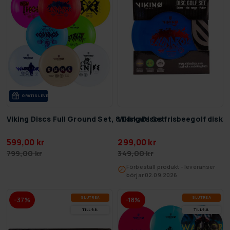
GRA­TIS LE­VE­RANS
Viking Discs Full Ground Set, 8 Diskars Set
Viking Discs frisbeegolf disks
599,00 kr
299,00 kr
799,00 kr
349,00 kr
Förbeställ produkt - leveranser
börjar 02.09.2026
SLUT­REA
SLUT­REA
-37%
-18%
TILL 9.8.
TILL 9.8.