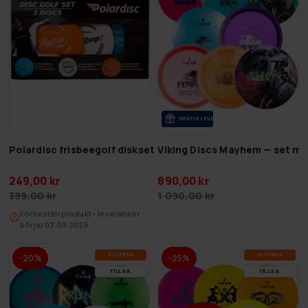
GRA­TIS LE­VE­RANS
Polardisc frisbeegolf diskset
Viking Discs Mayhem — set me
249,00 kr
890,00 kr
399,00 kr
1 090,00 kr
Förbeställ produkt - leveranser
börjar 02.09.2026
SLUT­REA
SLUT­REA
-20%
-25%
TILL 9.8.
TILL 9.8.