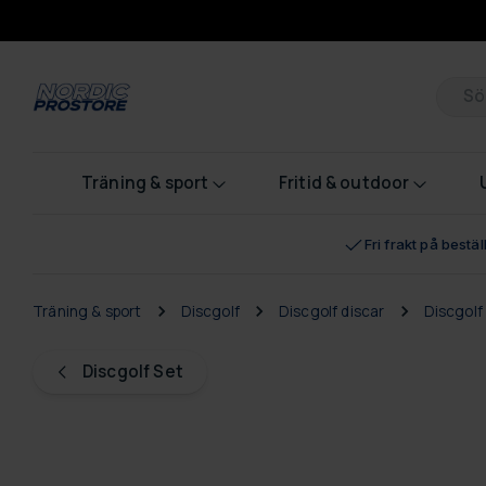
Pr
Träning & sport
Fritid & outdoor
Fri frakt på bestä
Träning & sport
Discgolf
Discgolf discar
Discgolf
Discgolf Set