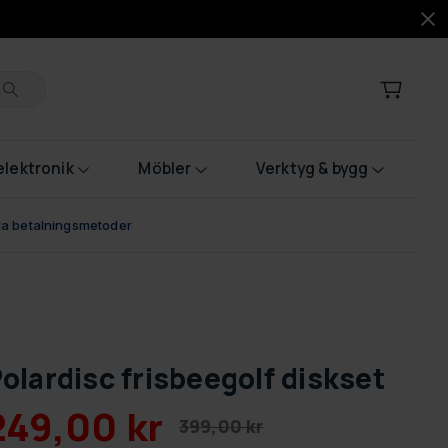
lektronik
Möbler
Verktyg & bygg
bla betalningsmetoder
olardisc frisbeegolf diskset
249,00 kr
399,00 kr