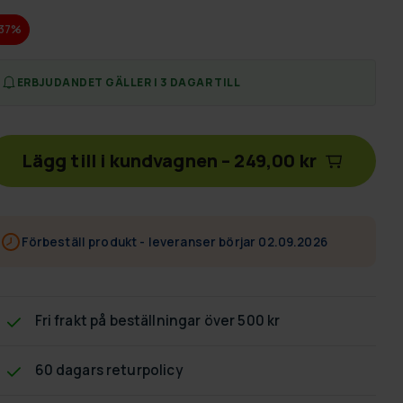
-37%
ERBJUDANDET GÄLLER I 3 DAGAR TILL
Lägg till i kundvagnen
–
249,00 kr
Förbeställ produkt - leveranser börjar 02.09.2026
Fri frakt
på beställningar över 500 kr
60 dagars returpolicy