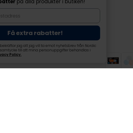
få extra rabatter
på alla produkter i butiken!
Få extra rabatter!
Genom att delta bekräftar jag att jag vill ta emot nyhetsbrev från No
Prostore och ger samtycke till att mina personuppgifter behandlas i
enlighet med
Privacy Policy
.
Polardisc frisbe
Polardisc frisbeegolf diskset
Polardisc frisbeegolf diskset 
hela familjen att kasta. Ett bra