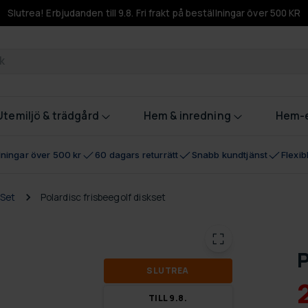
Slutrea! Erbjudanden till 9.8. Fri frakt på beställningar över 500 KR
odukter
Utemiljö & trädgård
Hem & inredning
Hem-e
llningar över 500 kr
60 dagars returrätt
Snabb kundtjänst
Flexi
 Set
Polardisc frisbeegolf diskset
P
SLUT­REA
TILL 9.8.