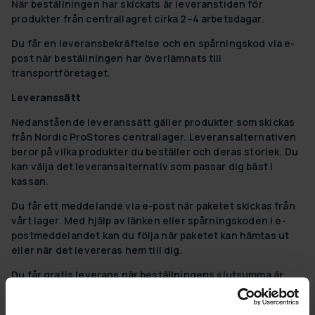
När beställningen har skickats är leveranstiden för
produkter från centrallagret cirka 2–4 arbetsdagar.
Du får en leveransbekräftelse och en spårningskod via e-
post när beställningen har överlämnats till
transportföretaget.
Leveranssätt
Nedanstående leveranssätt gäller produkter som skickas
från Nordic ProStores centrallager. Leveransalternativen
beror på vilka produkter du beställer och deras storlek. Du
kan välja det leveransalternativ som passar dig bäst i
kassan.
Du får ett meddelande via e-post när paketet skickas från
vårt lager. Med hjälp av länken eller spårningskoden i e-
postmeddelandet kan du följa när paketet kan hämtas ut
eller när det levereras hem till dig.
Du får gratis leverans när beställningens slutsumma är
minst 500 kr.
För beställningar under 500 kr är leveranskostnaden 49 kr.