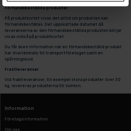
Förhandsbeställda produkter
På produktkortet visas det alltid om produkten kan
förhandsbeställas. Det uppskattade datumet då
leveranserna av den förhandsbeställda produkten börjar
visas också på produktkortet.
Du får även information när en förhandsbeställd produkt
har överlämnats till transportföretaget samt en
spårningskod.
Fraktleveranser
Vid fraktleveranser, till exempel stora produkter över 30
kg, levereras produkterna till tomten.
Information
Företagsinformation
Om oss