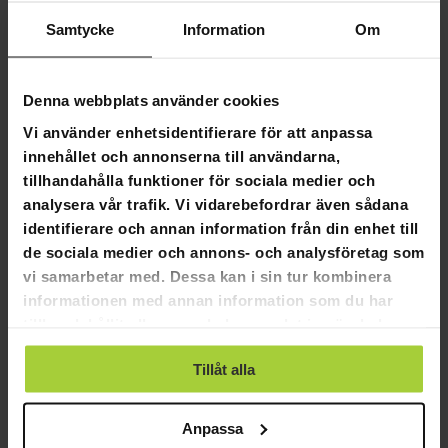
Samtycke
Information
Om
Paket under 20 kg
Paket under 20 kg levereras via DSV till ditt närmaste
ombud.Du kan även välja hemleverans för 99 kr.
Denna webbplats använder cookies
Paket över 20 kg
Vi använder enhetsidentifierare för att anpassa
innehållet och annonserna till användarna,
Paket över 20 kg levereras ända fram till tomten via DSV.
tillhandahålla funktioner för sociala medier och
Fraktleveranser över 30 kg
analysera vår trafik. Vi vidarebefordrar även sådana
identifierare och annan information från din enhet till
Fraktleveranser över 30 kg levereras ända fram till tomten
via DHL eller DSV.
de sociala medier och annons- och analysföretag som
vi samarbetar med. Dessa kan i sin tur kombinera
Vänligen notera
informationen med annan information som du har
Observera att det kan ta 1–3 arbetsdagar innan spårningen
tillhandahållit eller som de har samlat in när du har
aktiveras. Leveransen skannas in första gången vid
använt deras tjänster.
leveransbolagets logistikcenter, och därför aktiveras
Tillåt alla
spårningen inte alltid direkt.
Kontakta oss
om spårningen inte har uppdaterats efter
Anpassa
mer än tre arbetsdagar.