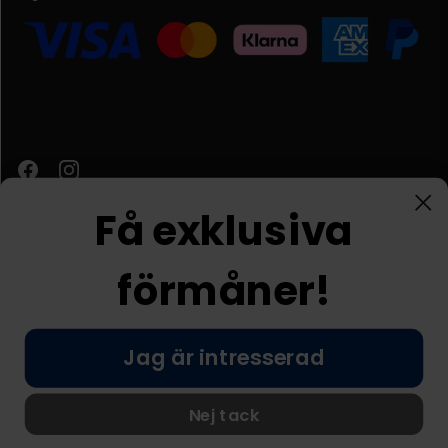
Få exklusiva
förmåner!
Kundtjänst
Jag är intresserad
© Nordic Prostore 2026
Allmänna villkor
Integritetspolicy
Nej tack