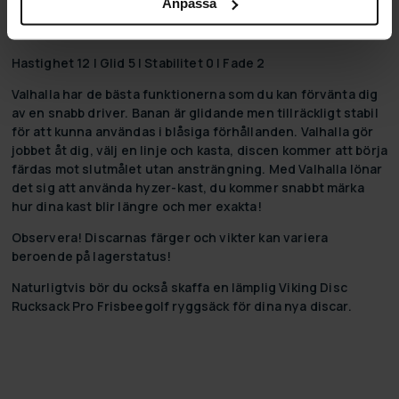
Anpassa
Viking Discs ARMOR VALHALLA
Typ: Driver (stable distance driver)
Hastighet 12 | Glid 5 | Stabilitet 0 | Fade 2
Valhalla har de bästa funktionerna som du kan förvänta dig
av en snabb driver. Banan är glidande men tillräckligt stabil
för att kunna användas i blåsiga förhållanden. Valhalla gör
jobbet åt dig, välj en linje och kasta, discen kommer att börja
färdas mot slutmålet utan ansträngning. Med Valhalla lönar
det sig att använda hyzer-kast, du kommer snabbt märka
hur dina kast blir längre och mer exakta!
Observera! Discarnas färger och vikter kan variera
beroende på lagerstatus!
Naturligtvis bör du också skaffa en lämplig Viking Disc
Rucksack Pro Frisbeegolf ryggsäck för dina nya discar.