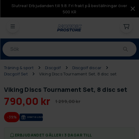
Slutrea! Erbjudanden till 9.8. Fri frakt på beställningar över
500 KR
Produkter
Träning & sport
Discgolf
Discgolf discar
Discgolf Set
Viking Discs Tournament Set, 8 disc set
Viking Discs Tournament Set, 8 disc set
790,00 kr
1 299,00 kr
-39%
GRA­TIS LE­VE­RANS
ERBJUDANDET GÄLLER I 3 DAGAR TILL