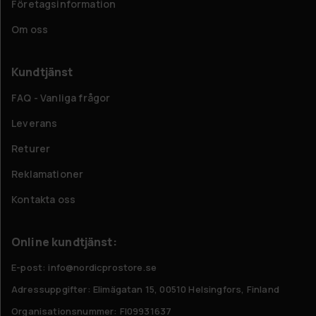
Företagsinformation
Om oss
Kundtjänst
FAQ - Vanliga frågor
Leverans
Returer
Reklamationer
Kontakta oss
Online kundtjänst:
E-post: info@nordicprostore.se
Adressuppgifter:
Elimägatan 15, 00510 Helsingfors, Finland
Organisationsnummer:
FI09931637