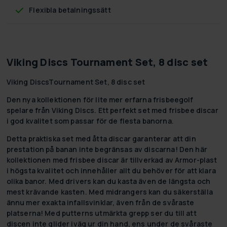
Flexibla betalningssätt
Viking Discs Tournament Set, 8 disc set
Viking DiscsTournament Set, 8 disc set
Den nya kollektionen för lite mer erfarna frisbeegolf
spelare från Viking Discs. Ett perfekt set med frisbee discar
i god kvalitet som passar för de flesta banorna.
Detta praktiska set med åtta discar garanterar att din
prestation på banan inte begränsas av discarna! Den här
kollektionen med frisbee discar är tillverkad av Armor-plast
i högsta kvalitet och innehåller allt du behöver för att klara
olika banor. Med drivers kan du kasta även de längsta och
mest krävande kasten. Med midrangers kan du säkerställa
ännu mer exakta infallsvinklar, även från de svåraste
platserna! Med putterns utmärkta grepp ser du till att
discen inte glider iväg ur din hand, ens under de svåraste