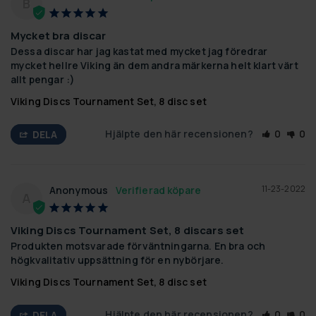
B
Mycket bra discar
Dessa discar har jag kastat med mycket jag föredrar 
mycket hellre Viking än dem andra märkerna helt klart värt 
allt pengar :)
Viking Discs Tournament Set, 8 disc set
Hjälpte den här recensionen?
0
0
DELA
11-23-2022
Anonymous
A
Viking Discs Tournament Set, 8 discars set
Produkten motsvarade förväntningarna. En bra och 
högkvalitativ uppsättning för en nybörjare.
Viking Discs Tournament Set, 8 disc set
Hjälpte den här recensionen?
0
0
DELA