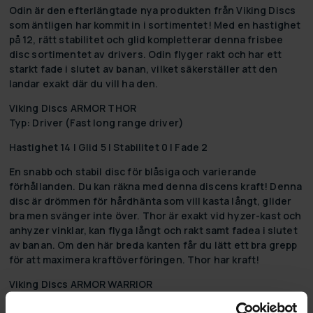
Odin är den efterlängtade nya produkten från Viking Discs
som äntligen har kommit in i sortimentet! Med en hastighet
på 12, rätt stabilitet och glid kompletterar denna frisbee
disc sortimentet av drivers. Odin flyger rakt och har ett
starkt fade i slutet av banan, vilket säkerställer att den
landar exakt där du vill ha den.
Viking Discs ARMOR THOR
Typ: Driver (Fast long range driver)
Hastighet 14 | Glid 5 | Stabilitet 0 | Fade 2
En snabb och stabil disc för blåsiga och varierande
förhållanden. Du kan räkna med denna discens kraft! Denna
disc är drömmen för hårdhänta som vill kasta långt, glider
bra men svänger inte över. Thor är exakt vid hyzer-kast och
anhyzer vinklar, kan flyga långt och rakt samt fadea i slutet
av banan. Om den här breda kanten får du lätt ett bra grepp
för att maximera kraftöverföringen. Thor har kraft!
Viking Discs ARMOR WARRIOR
Typ: Approachingdisk (Overstable mid-range)