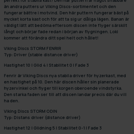
perfekt för stabila kast! Den här puttern är något snabbare
än andra putters ur Viking Discs-sortimentet och den
fungerar bättre i motvind. Den här puttern fungerar bäst på
mycket korta kast och för att ta sig ur dåliga lägen. Banan är
väldigt lätt att bedöma eftersom discen inte flyger särskilt
långt och börjar fade redan i början av flygningen. Loki
kommer att förändra ditt spel helt och hållet!
Viking Discs STORM FENRIR
Typ: Driver (stable distance driver)
Hastighet 10 | Glid 4 | Stabilitet 0 | Fade 3
Fenrir är Viking Discs nya stabila driver för hyzerkast, med
en hastighet på 10. Den här discen håller sin planerade
hyzervinkel och flyger till korgen oberoende vindstyrka.
Den starka faden ser till att discen landar precis där du vill
ha den.
Viking Discs STORM ODIN
Typ: Distans driver (distance driver)
Hastighet 12 | Glidning 5 | Stabilitet 0-1 | Fade 3