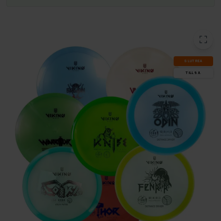
SLUT­REA
TILL 9.8.