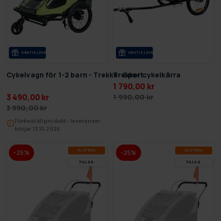
GRA­TIS LE­VE­RANS
GRA­TIS LE­VE­RANS
Cykelvagn för 1-2 barn - Trekker Sport
Trekker cykelkärra
1 790,00 kr
3 490,00 kr
1 990,00 kr
3 990,00 kr
Förbeställ produkt - leveranser
börjar 13.10.2026
SLUT­REA
SLUT­REA
-25%
-25%
TILL 9.8.
TILL 9.8.