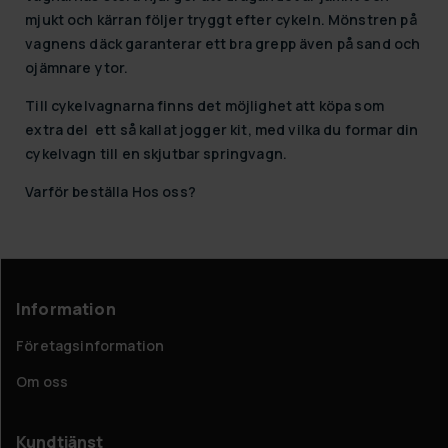
mjukt och kärran följer tryggt efter cykeln. Mönstren på
vagnens däck garanterar ett bra grepp även på sand och
ojämnare ytor.
Till cykelvagnarna finns det möjlighet att köpa som
extra del ett så kallat jogger kit, med vilka du formar din
cykelvagn till en skjutbar springvagn.
Varför beställa Hos oss?
Information
Företagsinformation
Om oss
Kundtjänst