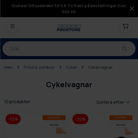
Slutrea! Erbjudanden till 9.8. Fri frakt på beställningar över
500 KR
Produkter
Hem
Fritid & outdoor
Cykel
Cykelvagnar
Cykelvagnar
10 produkter
Sortera efter
SLUT­REA
SLUT­REA
-12%
-22%
TILL 9.8.
TILL 9.8.