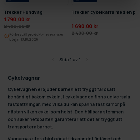
Trekker Hundvag
Trekker cykelkärra med en pl
1 790,00 kr
1 690,00 kr
2 490,00 kr
2 490,00 kr
Förbeställ produkt - leveranser
börjar 13.10.2026
Sida 1 av 1
Cykelvagnar
Cykelvagnen erbjuder barnen ett tryggt färdsätt
behändigt bakom cykeln. I cykelvagnen finns universala
fastsättningar, med vilka du kan spänna fast kärror på
nästan vilken cykel som helst. Den hållbara stommen
och säkerhetsbälten garanterar att det är tryggt att
transportera barnet.
Vagnarnas stora hjul gör att dragandet är jämnt och