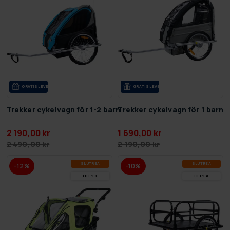
GRA­TIS LE­VE­RANS
GRA­TIS LE­VE­RANS
Trekker cykelvagn för 1-2 barn
Trekker cykelvagn för 1 barn
2 190,00 kr
1 690,00 kr
2 490,00 kr
2 190,00 kr
SLUT­REA
SLUT­REA
-12%
-10%
TILL 9.8.
TILL 9.8.