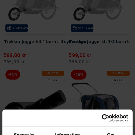
GRA­TIS LE­VE­RANS
GRA­TIS LE­VE­RANS
Trekker joggerkit 1 barn till cykelvagn
Trekker joggerkit 1-2 barn til
599,00 kr
599,00 kr
799,00 kr
799,00 kr
SLUT­REA
SLUT­REA
-16%
-26%
TILL 9.8.
TILL 9.8.
Samtycke
Information
Om