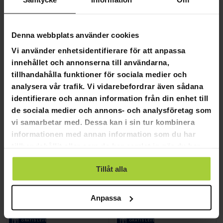
GRA­TIS LE­VE­RANS
Denna webbplats använder cookies
Tilläggsfastsättning till cykelvagn
Trekker Hundvag 2-IN-1
1 990,00 kr
Vi använder enhetsidentifierare för att anpassa
249,00 kr
2 690,00 kr
innehållet och annonserna till användarna,
299,00 kr
Förbeställ produkt - leveranser
tillhandahålla funktioner för sociala medier och
börjar 13.10.2026
analysera vår trafik. Vi vidarebefordrar även sådana
identifierare och annan information från din enhet till
SLUT­REA
SLUT­REA
-28%
-32%
de sociala medier och annons- och analysföretag som
TILL 9.8.
TILL 9.8.
vi samarbetar med. Dessa kan i sin tur kombinera
informationen med annan information som du har
tillhandahållit eller som de har samlat in när du har
använt deras tjänster.
Tillåt alla
Anpassa
GRA­TIS LE­VE­RANS
GRA­TIS LE­VE­RANS