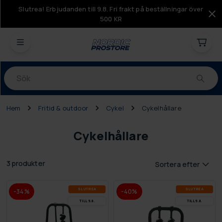
Slutrea! Erbjudanden till 9.8. Fri frakt på beställningar över
500 KR
Produkter
Hem
Fritid & outdoor
Cykel
Cykelhållare
Cykelhållare
3 produkter
Sortera efter
SLUT­REA
SLUT­REA
-34%
-40%
TILL 9.8.
TILL 9.8.