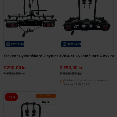
GRA­TIS LE­VE­RANS
GRA­TIS LE­VE­RANS
Trekker Cykelhållare 2 cyklar X200
Trekker Cykelhållare 3 cyklar
3 290,00 kr
2 390,00 kr
4 990,00 kr
3 990,00 kr
Förbeställ produkt - leveranser
börjar 07.10.2026
SLUT­REA
-34%
TILL 9.8.