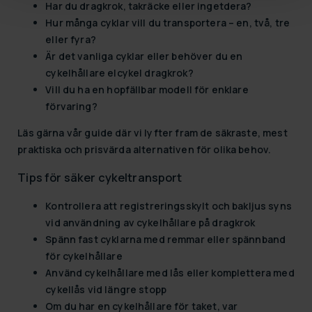
Har du
dragkrok
,
takräcke
eller ingetdera?
Hur många cyklar vill du transportera – en, två, tre
eller fyra?
Är det vanliga cyklar eller behöver du en
cykelhållare elcykel dragkrok
?
Vill du ha en
hopfällbar modell
för enklare
förvaring?
Läs gärna vår guide där vi lyfter fram de säkraste, mest
praktiska och prisvärda alternativen för olika behov.
Tips för säker cykeltransport
Kontrollera att
registreringsskylt och bakljus syns
vid användning av
cykelhållare på dragkrok
Spänn fast cyklarna med remmar eller
spännband
för cykelhållare
Använd
cykelhållare med lås
eller komplettera med
cykellås vid längre stopp
Om du har en
cykelhållare för taket
, var