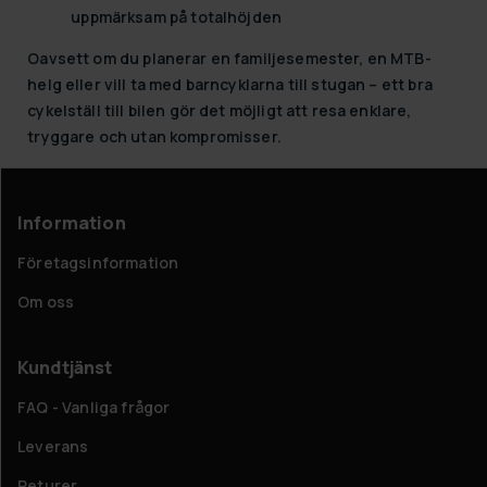
uppmärksam på totalhöjden
Oavsett om du planerar en familjesemester, en MTB-
helg eller vill ta med
barncyklarna
till stugan – ett bra
cykelställ till bilen
gör det möjligt att resa enklare,
tryggare och utan kompromisser.
Information
Företagsinformation
Om oss
Kundtjänst
FAQ - Vanliga frågor
Leverans
Returer