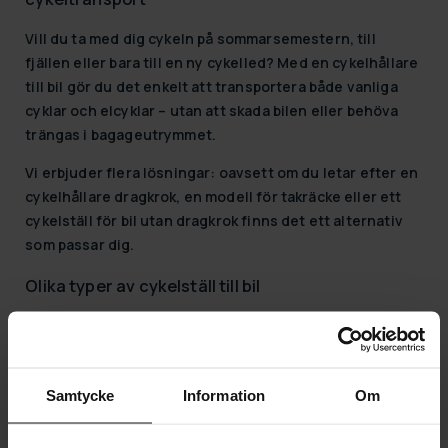
Vill du ta med dig cykeln på sommarsemestern, till
fjällen eller bara till en ny cykelled? Med en
cykelhållare
till bil
gör du det enkelt att transportera både vanliga
cyklar och elcyklar – utan att skada bilen eller behöva
trängas i bagageutrymmet.
Vi erbjuder flera lösningar: oavsett om du letar efter en
cykelhållare dragkrok
, en modell för
takräcke
eller ett
cykelställ för bil utan dragkrok
finns det ett alternativ
som passar dig.
Olika typer av cykelställ till bil
1. Cykelhållare på dragkrok
En
cykelhållare dragkrok 2 cyklar
eller 3-cykelsmodell är
det mest populära valet – enkelt att montera, låg
Samtycke
Information
Om
lyfthöjd och ofta bäst lämpad för
elcyklar
. Om du reser
med hela familjens cyklar är ett
cykelställ 4 cyklar för
dragkrok
ett säkert val. Plattformshållare ger extra