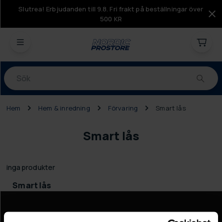
Slutrea! Erbjudanden till 9.8. Fri frakt på beställningar över
500 KR
Produkter
Hem
Hem & inredning
Förvaring
Smart lås
Smart lås
inga produkter
Smart lås
Information