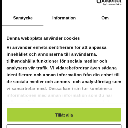
Företagsinformation
Om oss
Samtycke
Information
Om
Kundtjänst
Denna webbplats använder cookies
FAQ - Vanliga frågor
Vi använder enhetsidentifierare för att anpassa
innehållet och annonserna till användarna,
Leverans
tillhandahålla funktioner för sociala medier och
Returer
analysera vår trafik. Vi vidarebefordrar även sådana
identifierare och annan information från din enhet till
Reklamationer
de sociala medier och annons- och analysföretag som
Kontakta oss
vi samarbetar med. Dessa kan i sin tur kombinera
informationen med annan information som du har
tillhandahållit eller som de har samlat in när du har
Online kundtjänst:
använt deras tjänster.
E-post: info@nordicprostore.se
Tillåt alla
Adressuppgifter:
Elimägatan 15, 00510 Helsingfors, Finland