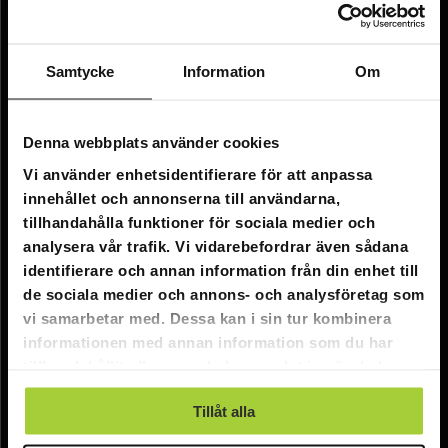
Information
Företagsinformation
Samtycke
Information
Om
Om oss
Kundtjänst
Denna webbplats använder cookies
Vi använder enhetsidentifierare för att anpassa
FAQ - Vanliga frågor
innehållet och annonserna till användarna,
Leverans
tillhandahålla funktioner för sociala medier och
analysera vår trafik. Vi vidarebefordrar även sådana
Returer
identifierare och annan information från din enhet till
Reklamationer
de sociala medier och annons- och analysföretag som
vi samarbetar med. Dessa kan i sin tur kombinera
Kontakta oss
informationen med annan information som du har
tillhandahållit eller som de har samlat in när du har
Online kundtjänst:
använt deras tjänster.
Tillåt alla
E-post: info@nordicprostore.se
Adressuppgifter:
Elimägatan 15, 00510 Helsingfors, Finland