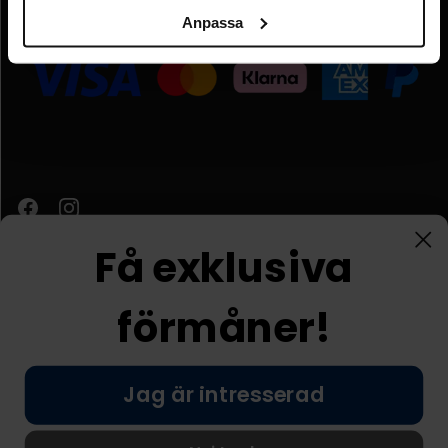
Anpassa
Organisationsnummer:
FI09931637
Få exklusiva
förmåner!
Kundtjänst
Jag är intresserad
© Nordic Prostore 2026
Allmänna villkor