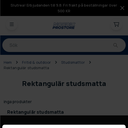
Slutrea! Erbjudanden till 9.8. Fri frakt på beställningar över
500 KR
Produkter
Hem
Fritid & outdoor
Studsmattor
Rektangulär studsmatta
Rektangulär studsmatta
inga produkter
Rektangulär studsmatta