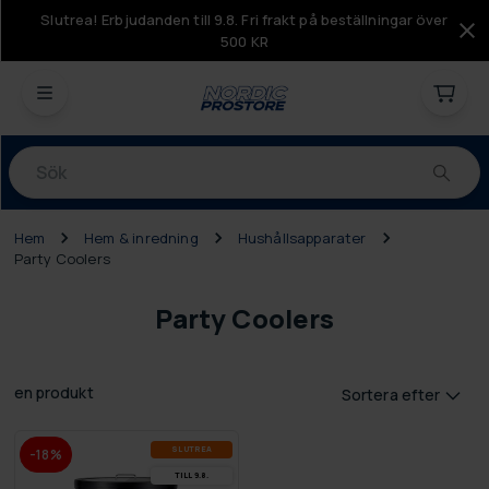
Slutrea! Erbjudanden till 9.8. Fri frakt på beställningar över
500 KR
Produkter
Hem
Hem & inredning
Hushållsapparater
Party Coolers
Party Coolers
en produkt
Sortera efter
SLUT­REA
-18%
TILL 9.8.