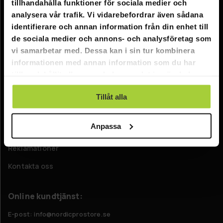
tillhandahålla funktioner för sociala medier och
Information
analysera vår trafik. Vi vidarebefordrar även sådana
identifierare och annan information från din enhet till
Företagsinformation
de sociala medier och annons- och analysföretag som
Om oss
vi samarbetar med. Dessa kan i sin tur kombinera
informationen med annan information som du har
tillhandahållit eller som de har samlat in när du har
Kundtjänst
använt deras tjänster.
FAQ - Vanliga frågor
Tillåt alla
Leverans
Anpassa
Returer
Reklamationer
Kontakta oss
Online kundtjänst:
E-post: info@nordicprostore.se