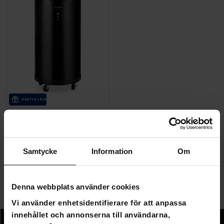
GRA­TIS LE­VE­RANS
Lykke Party Cooler M, 50L
2 690,00 kr
3 290,00 kr
Samtycke
Information
Om
Sida 1 av 1
Denna webbplats använder cookies
Party Coolers
Vi använder enhetsidentifierare för att anpassa
innehållet och annonserna till användarna,