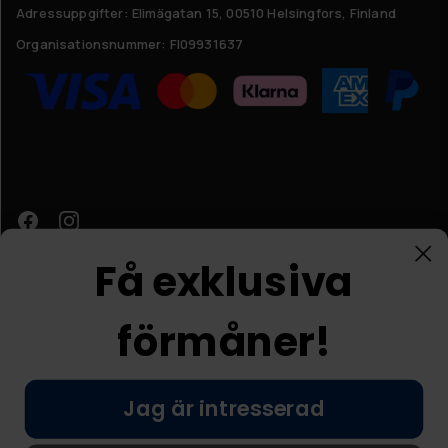
Adressuppgifter:
Elimägatan 15, 00510 Helsingfors, Finland
Organisationsnummer:
FI09931637
Få exklusiva
förmåner!
Kundtjänst
Jag är intresserad
© Nordic Prostore 2026
Allmänna villkor