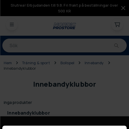
Slutrea! Erbjudanden till 9.8. Fri frakt på beställningar över
500 KR
Produkter
Hem
Träning & sport
Bollspel
Innebandy
Innebandyklubbor
Innebandyklubbor
inga produkter
Innebandyklubbor