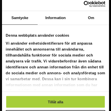
Information
Företagsinformation
Samtycke
Information
Om
Om oss
Kundtjänst
Denna webbplats använder cookies
Vi använder enhetsidentifierare för att anpassa
FAQ - Vanliga frågor
innehållet och annonserna till användarna,
Leverans
tillhandahålla funktioner för sociala medier och
analysera vår trafik. Vi vidarebefordrar även sådana
Returer
identifierare och annan information från din enhet till
Reklamationer
de sociala medier och annons- och analysföretag som
vi samarbetar med. Dessa kan i sin tur kombinera
Kontakta oss
informationen med annan information som du har
tillhandahållit eller som de har samlat in när du har
Online kundtjänst:
använt deras tjänster.
Tillåt alla
E-post: info@nordicprostore.se
Adressuppgifter:
Elimägatan 15, 00510 Helsingfors, Finland