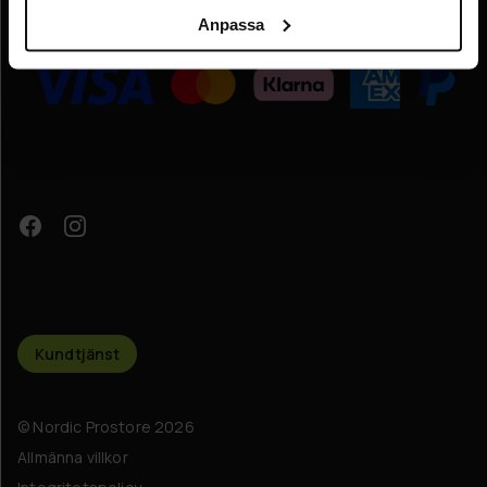
Anpassa
Organisationsnummer:
FI09931637
Kundtjänst
© Nordic Prostore 2026
Allmänna villkor