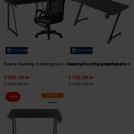
GRA­TIS LE­VE­RANS
GRA­TIS LE­VE­RANS
Kuura Gaming Gamingstol + Gamingbord Special Bundle
Kuura Gaming gamingbord Pr
3 290,00 kr
1 790,00 kr
3 990,00 kr
2 490,00 kr
SLUT­REA
-35%
TILL 9.8.