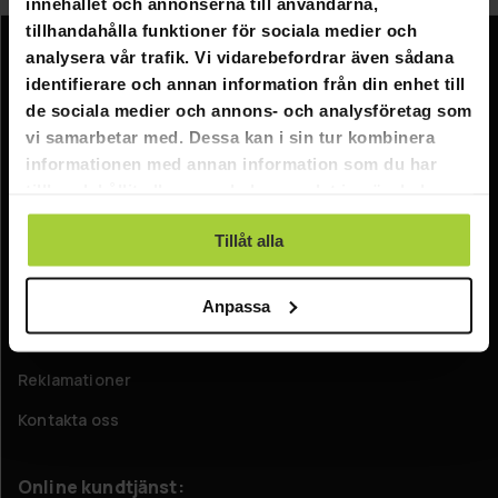
Cykelförråden
innehållet och annonserna till användarna,
tillhandahålla funktioner för sociala medier och
analysera vår trafik. Vi vidarebefordrar även sådana
Information
identifierare och annan information från din enhet till
de sociala medier och annons- och analysföretag som
Företagsinformation
vi samarbetar med. Dessa kan i sin tur kombinera
Om oss
informationen med annan information som du har
tillhandahållit eller som de har samlat in när du har
Kundtjänst
använt deras tjänster.
Tillåt alla
FAQ - Vanliga frågor
Leverans
Anpassa
Returer
Reklamationer
Kontakta oss
Online kundtjänst: