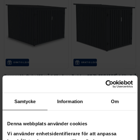
GRA­TIS LE­VE­RANS
GRA­TIS LE­VE­RANS
Fornorth Cykelförråd för fyra cyklar 203x198x157cm, mörkg
Fornorth Cykelförråd för två
5 890,00 kr
4 790,00 kr
Samtycke
Information
Om
7 990,00 kr
6 490,00 kr
Sida 1 av 1
Denna webbplats använder cookies
Vi använder enhetsidentifierare för att anpassa