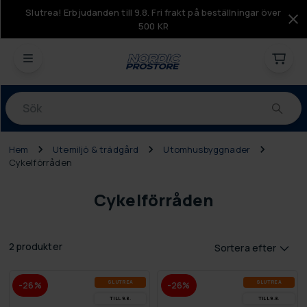
Slutrea! Erbjudanden till 9.8. Fri frakt på beställningar över
500 KR
Produkter
Hem
Utemiljö & trädgård
Utomhusbyggnader
Cykelförråden
Cykelförråden
2 produkter
Sortera efter
SLUT­REA
SLUT­REA
-26%
-26%
TILL 9.8.
TILL 9.8.