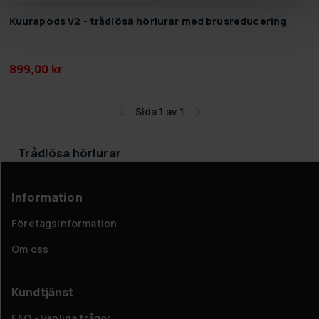
Kuurapods V2 - trådlösä hörlurar med brusreducering
899,00 kr
Sida 1 av 1
Trådlösa hörlurar
Information
Företagsinformation
Om oss
Kundtjänst
FAQ - Vanliga frågor