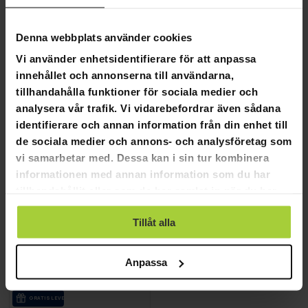
GRA­TIS LE­VE­RANS
Denna webbplats använder cookies
Kuura Benledningshörlurar, Svart
Kuurapods Sport V2 - trådlös
Vi använder enhetsidentifierare för att anpassa
innehållet och annonserna till användarna,
790,00 kr
tillhandahålla funktioner för sociala medier och
390,00 kr
1 490,00 kr
analysera vår trafik. Vi vidarebefordrar även sådana
1 290,00 kr
identifierare och annan information från din enhet till
de sociala medier och annons- och analysföretag som
vi samarbetar med. Dessa kan i sin tur kombinera
informationen med annan information som du har
tillhandahållit eller som de har samlat in när du har
använt deras tjänster.
Tillåt alla
Anpassa
GRA­TIS LE­VE­RANS