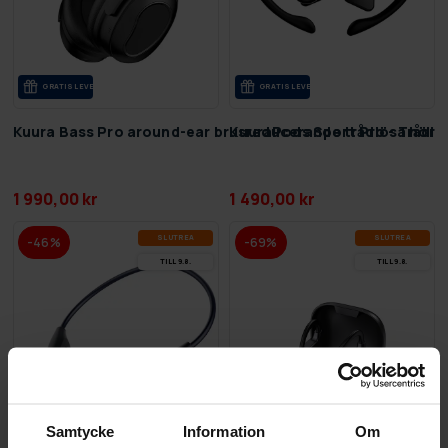
GRA­TIS LE­VE­RANS
GRA­TIS LE­VE­RANS
Kuura Bass Pro around-ear brusreducerande trådlösa hörlu
KuuraPods Sport Pro - Trådlö
1 990,00 kr
1 490,00 kr
SLUT­REA
SLUT­REA
-46%
-69%
TILL 9.8.
TILL 9.8.
Samtycke
Information
Om