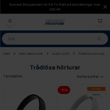
Slutrea! Erbjudanden till 9.8. Fri frakt på beställningar över
500 KR
Produkter
Hem
Hem-elektronik
Audio & hifi
Trådlösa hörlurar
Trådlösa hörlurar
7 produkter
Sortera efter
SLUT­REA
-36%
TILL 9.8.